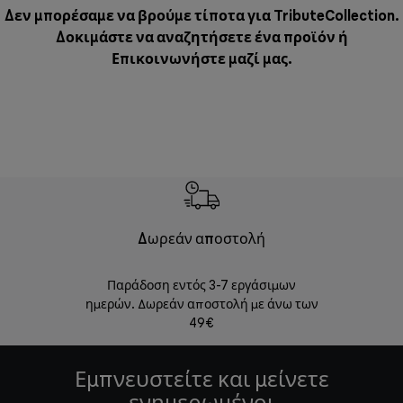
Δεν μπορέσαμε να βρούμε τίποτα για TributeCollection.
Δοκιμάστε να αναζητήσετε ένα προϊόν ή
Επικοινωνήστε μαζί μας
.
Δωρεάν αποστολή
Δωρε
Παράδοση εντός 3-7 εργάσιμων
Επιστροφές 
ημερών. Δωρεάν αποστολή με άνω των
49€
Εμπνευστείτε και μείνετε
ενημερωμένοι