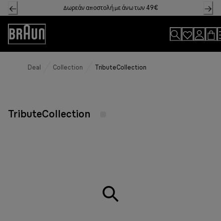
Skip
Δωρεάν αποστολή με άνω των 49€
to
Content
Accessibility
Statement
Deal
Collection
TributeCollection
TributeCollection