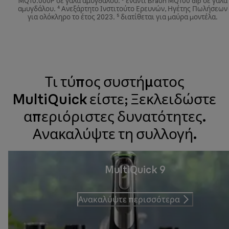
MQ10.000P σε γάλα αμυγδάλου. ³ έναντι Braun MQ100 dip σε γάλα
αμυγδάλου. ⁴ Ανεξάρτητο Ινστιτούτο Ερευνών, Ηγέτης Πωλήσεων
για ολόκληρο το έτος 2023. ⁵ διατίθεται για μαύρα μοντέλα.
Τι τύπος συστήματος
MultiQuick είστε; Ξεκλειδώστε
απεριόριστες δυνατότητες.
Ανακαλύψτε τη συλλογή.
MultiQuick 9
Ανακαλύψτε περισσότερα