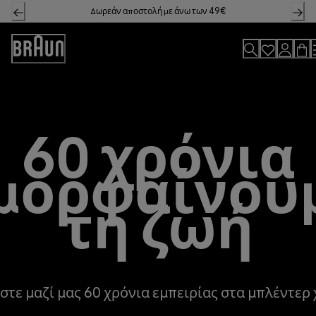
Skip
Δωρεάν αποστολή με άνω των 49€
to
Content
Accessibility
Statement
60 χρόνια
μορφαίνου
τη ζωή
στε μαζί μας 60 χρόνια εμπειρίας στα μπλέντερ 