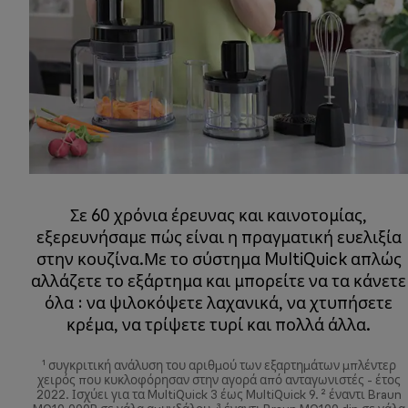
Σε 60 χρόνια έρευνας και καινοτομίας,
εξερευνήσαμε πώς είναι η πραγματική ευελιξία
στην κουζίνα.Με το σύστημα MultiQuick απλώς
αλλάζετε το εξάρτημα και μπορείτε να τα κάνετε
όλα : να ψιλοκόψετε λαχανικά, να χτυπήσετε
κρέμα, να τρίψετε τυρί και πολλά άλλα.
¹ συγκριτική ανάλυση του αριθμού των εξαρτημάτων μπλέντερ
χειρός που κυκλοφόρησαν στην αγορά από ανταγωνιστές - έτος
2022. Ισχύει για τα MultiQuick 3 έως MultiQuick 9. ² έναντι Braun