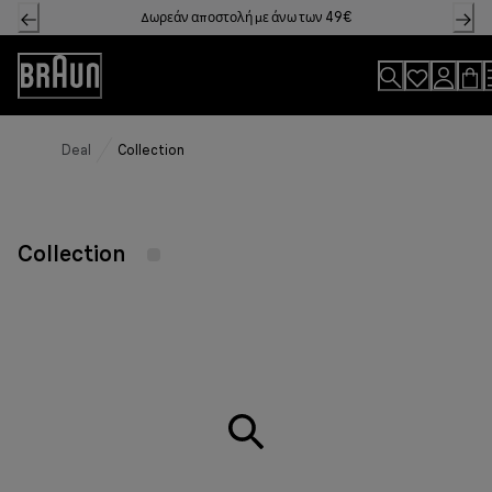
Skip
Δωρεάν αποστολή με άνω των 49€
to
Content
Accessibility
Statement
Deal
Collection
Collection