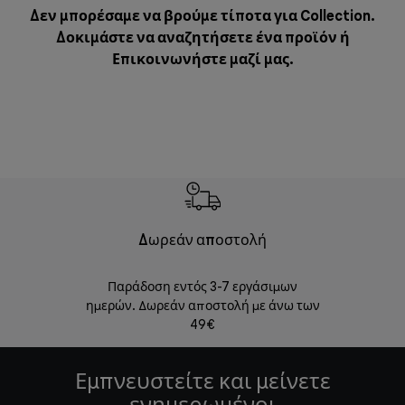
Δεν μπορέσαμε να βρούμε τίποτα για Collection.
Δοκιμάστε να αναζητήσετε ένα προϊόν ή
Επικοινωνήστε μαζί μας
.
Δωρεάν αποστολή
Δωρε
Παράδοση εντός 3-7 εργάσιμων
Επιστροφές 
ημερών. Δωρεάν αποστολή με άνω των
49€
Εμπνευστείτε και μείνετε
ενημερωμένοι