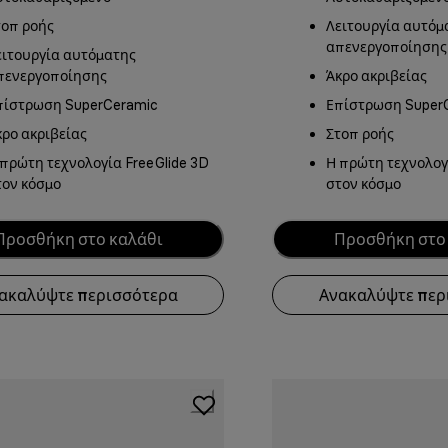
τοπ ροής
Λειτουργία αυτόμ
απενεργοποίησης
ειτουργία αυτόματης
πενεργοποίησης
Άκρο ακριβείας
πίστρωση SuperCeramic
Επίστρωση Super
κρο ακριβείας
Στοπ ροής
 πρώτη τεχνολογία FreeGlide 3D
Η πρώτη τεχνολογ
τον κόσμο
στον κόσμο
Προσθήκη στο καλάθι
Προσθήκη στο
ακαλύψτε περισσότερα
Ανακαλύψτε περ