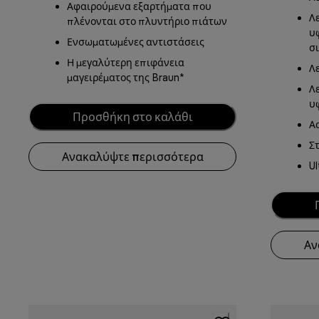
Αφαιρούμενα εξαρτήματα που
Λε
πλένονται στο πλυντήριο πιάτων
υ
Ενσωματωμένες αντιστάσεις
σ
Η μεγαλύτερη επιφάνεια
Λ
μαγειρέματος της Braun*
Λ
υ
Προσθήκη στο καλάθι
Α
Σ
Ανακαλύψτε περισσότερα
U
Αν