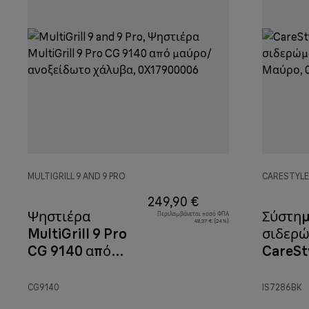
MULTIGRILL 9 AND 9 PRO
CARESTYLE
249,90 €
Ψηστιέρα
Σύστη
Περιλαμβάνεται ποσό ΦΠΑ
48,37 € (24%)
MultiGrill 9 Pro
σιδερ
CG 9140 από
CareSty
μαύρο/
7286 
ανοξείδωτο
CG9140
IS7286BK
χάλυβα