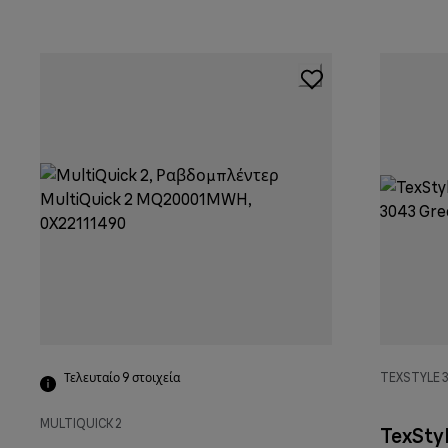
Τελευταίο 9
στοιχεία
TEXSTYLE 
MULTIQUICK 2
TexSty