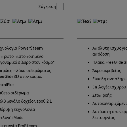
Σύγκριση
εχνολογία PowerSteam
Απόλυτη ισχύς για
απόδοση
ο πρώτο πιστοποιημένο
ργονομικό σίδερο στον κόσμο*
Πλάκα FreeGlide 3
 πρώτη πλάκα σιδερώματος
Άκρο ακριβείας
reeGlide3D στον κόσμο.
Εύκολη αναπλήρω
oxalPlus
Επιλογές ισχυρού
άθετο σιδέρωμα
Στοπ ροής
ολύ μεγάλο δοχείο νερού 2 L
Αυτοκαθαριζόμεν
θόρυβη τεχνολογία
Αυτόματη απενερ
πιλογή iMode
λειτουργίας
ειτουργία ProSteam