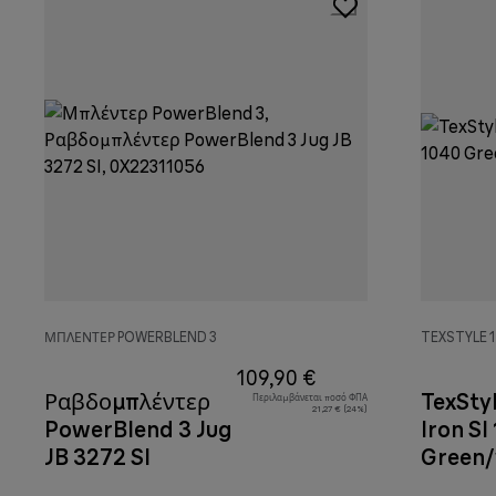
ΜΠΛΈΝΤΕΡ POWERBLEND 3
TEXSTYLE 1
109,90 €
Ραβδομπλέντερ
TexSty
Περιλαμβάνεται ποσό ΦΠΑ
21,27 € (24%)
PowerBlend 3 Jug
Iron SI
JB 3272 SI
Green/