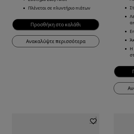
Σ
Πλένεται σε πλυντήριο πιάτων
Λ
α
Προσθήκη στο καλάθι
Ε
Ά
Ανακαλύψτε περισσότερα
Η
σ
Αν