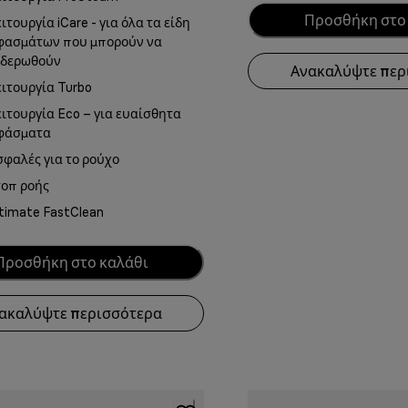
Προσθήκη στο
ιτουργία iCare - για όλα τα είδη
φασμάτων που μπορούν να
ιδερωθούν
Ανακαλύψτε περ
ειτουργία Turbo
ειτουργία Eco – για ευαίσθητα
φάσματα
σφαλές για το ρούχο
τοπ ροής
ltimate FastClean
Προσθήκη στο καλάθι
ακαλύψτε περισσότερα