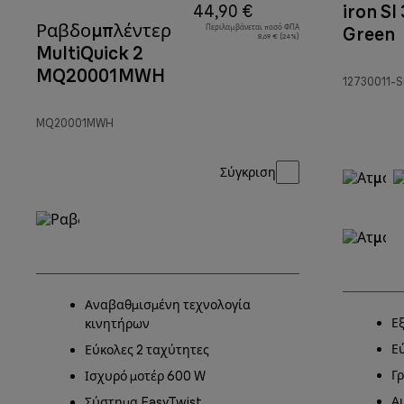
iron SI
44,90 €
Ραβδομπλέντερ
Περιλαμβάνεται ποσό ΦΠΑ
Green
8,69 € (24%)
MultiQuick 2
MQ20001MWH
12730011-
MQ20001MWH
Σύγκριση
Αναβαθμισμένη τεχνολογία
Ε
κινητήρων
Ε
Εύκολες 2 ταχύτητες
Γ
Ισχυρό μοτέρ 600 W
Α
Σύστημα EasyTwist