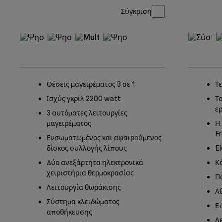
Σύγκριση
Θέσεις μαγειρέματος 3 σε 1
Τ
Ισχύς γκριλ 2200 watt
Τ
ε
3 αυτόματες λειτουργίες
μαγειρέματος
Η
F
Ενσωματωμένος και αφαιρούμενος
δίσκος συλλογής λίπους
El
Δύο ανεξάρτητα ηλεκτρονικά
Κ
χειριστήρια θερμοκρασίας
Π
Λειτουργία θωράκισης
Α
Σύστημα κλειδώματος
Ε
αποθήκευσης
Λ