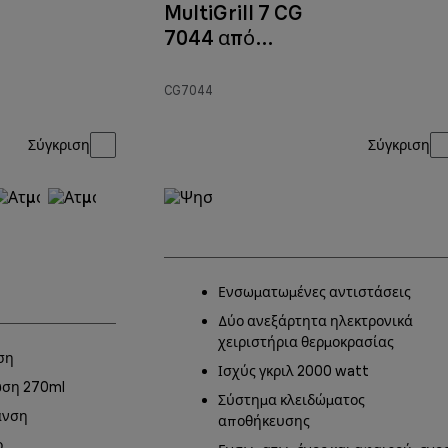
MultiGrill 7 CG
7044 από
ανοξείδωτο
χάλυβα
CG7044
Σύγκριση
Σύγκριση
Ενσωματωμένες αντιστάσεις
Δύο ανεξάρτητα ηλεκτρονικά
χειριστήρια θερμοκρασίας
ση
Ισχύς γκριλ 2000 watt
ση 270ml
Σύστημα κλειδώματος
ανση
αποθήκευσης
ο