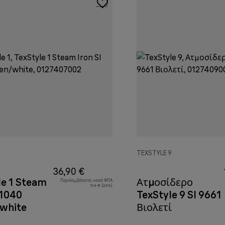
TEXSTYLE 9
36,90 €
le 1 Steam
Ατμοσίδερο
Περιλαμβάνεται ποσό ΦΠΑ
7,14 € (24%)
 1040
TexStyle 9 SI 9661
white
Βιολετί