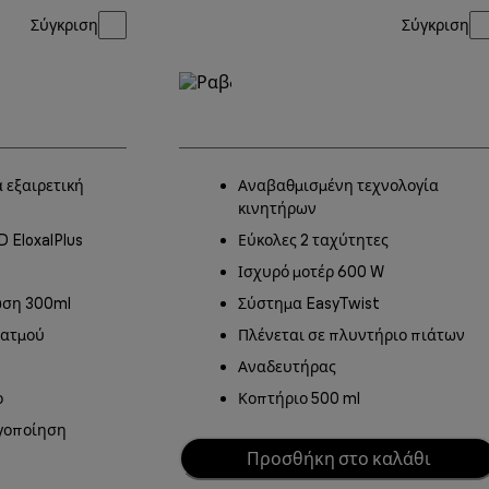
Σύγκριση
Σύγκριση
 εξαιρετική
Αναβαθμισμένη τεχνολογία
κινητήρων
D EloxalPlus
Εύκολες 2 ταχύτητες
Ισχυρό μοτέρ 600 W
ση 300ml
Σύστημα EasyTwist
 ατμού
Πλένεται σε πλυντήριο πιάτων
Αναδευτήρας
ο
Κοπτήριο 500 ml
γοποίηση
Προσθήκη στο καλάθι