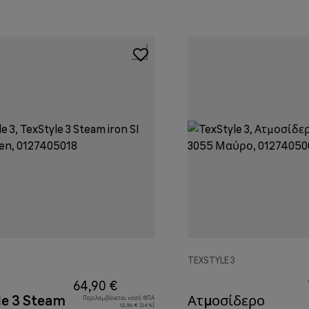
3
TEXSTYLE 3
64,90 €
le 3 Steam
Ατμοσίδερο
Περιλαμβάνεται ποσό ΦΠΑ
12,56 € (24%)