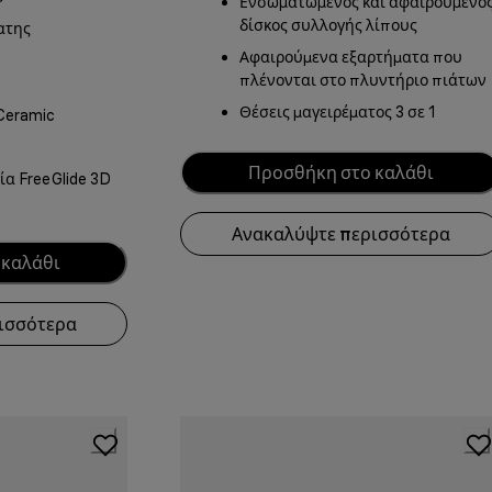
Ενσωματωμένος και αφαιρούμενο
δίσκος συλλογής λίπους
ατης
Αφαιρούμενα εξαρτήματα που
πλένονται στο πλυντήριο πιάτων
Θέσεις μαγειρέματος 3 σε 1
Ceramic
Προσθήκη στο καλάθι
ία FreeGlide 3D
Ανακαλύψτε περισσότερα
 καλάθι
ισσότερα