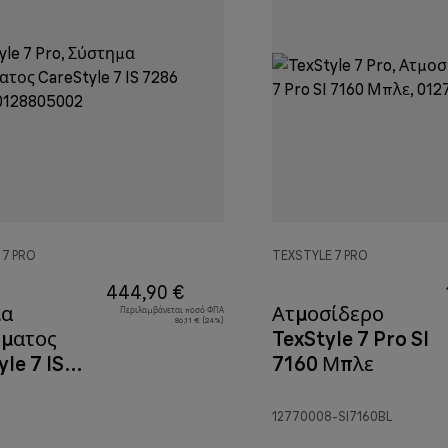
 7 PRO
TEXSTYLE 7 PRO
444,90 €
μα
Ατμοσίδερο
Περιλαμβάνεται ποσό ΦΠΑ
86,11 € (24%)
ώματος
TexStyle 7 Pro SI
le 7 IS
7160 Μπλε
Μαύρο
12770008-SI7160BL