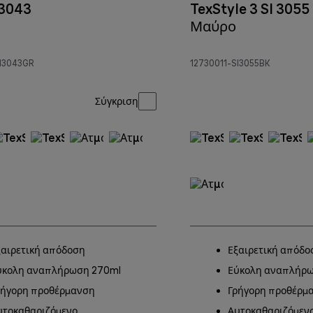
 3043
TexStyle 3 SI 3055
Μαύρο
SI3043GR
12730011-SI3055BK
Σύγκριση
ξαιρετική απόδοση
Εξαιρετική απόδο
ύκολη αναπλήρωση 270ml
Εύκολη αναπλήρω
ρήγορη προθέρμανση
Γρήγορη προθέρμ
υτοκαθαριζόμενο
Αυτοκαθαριζόμεν