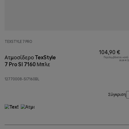
TEXSTYLE 7 PRO
104,90 €
Ατμοσίδερο TexStyle
Περιλαμβάνεται ποσό
20,30 € 
7 Pro SI 7160 Μπλε
12770008-SI7160BL
Σύγκριση