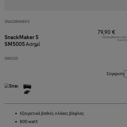
SNACKMAKER 5
79,90 €
SnackMaker 5
Περιλαμβάνεται ποσό
15,46 € (
SM5005 Ασημί
SM5005
Σύγκριση
Εξαιρετικά βαθιές πλάκες βάφλας
800 watt