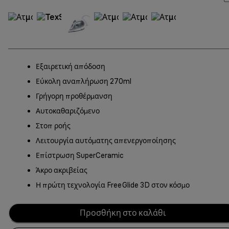
Εξαιρετική απόδοση
Εύκολη αναπλήρωση 270ml
Γρήγορη προθέρμανση
Αυτοκαθαριζόμενο
Στοπ ροής
Λειτουργία αυτόματης απενεργοποίησης
Επίστρωση SuperCeramic
Άκρο ακριβείας
Η πρώτη τεχνολογία FreeGlide 3D στον κόσμο
Προσθήκη στο καλάθι