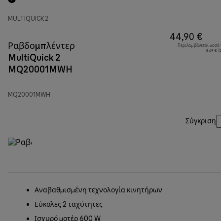
MULTIQUICK 2
44,90 €
Ραβδομπλέντερ
Περιλαμβάνεται ποσό
8,69 € 
MultiQuick 2
MQ20001MWH
MQ20001MWH
Σύγκριση
Αναβαθμισμένη τεχνολογία κινητήρων
Εύκολες 2 ταχύτητες
Ισχυρό μοτέρ 600 W