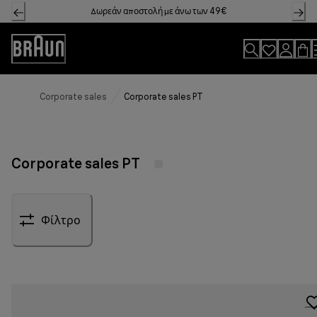
Skip
Δωρεάν αποστολή με άνω των 49€
to
Content
Accessibility
Statement
Corporate sales
Corporate sales PT
Corporate sales PT
Φίλτρο