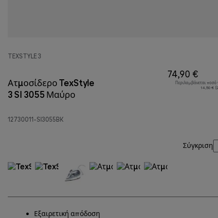
TEXSTYLE 3
74,90 €
Ατμοσίδερο TexStyle
Περιλαμβάνεται ποσό
14,50 € (
3 SI 3055 Μαύρο
12730011-SI3055BK
Σύγκριση
Εξαιρετική απόδοση