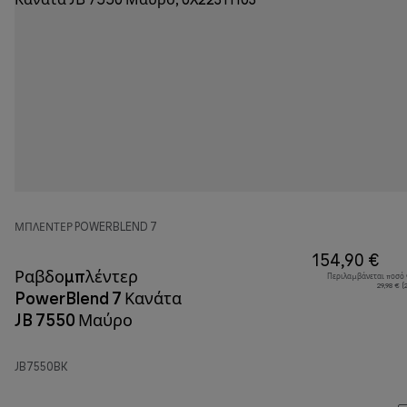
ΜΠΛΈΝΤΕΡ POWERBLEND 7
154,90 €
Ραβδομπλέντερ
Περιλαμβάνεται ποσό
29,98 € 
PowerBlend 7 Κανάτα
JB 7550 Μαύρο
JB7550BK