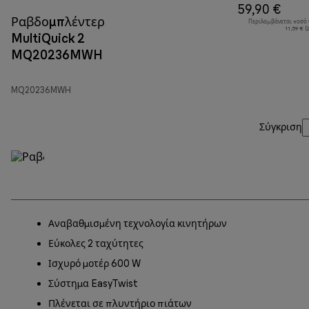
59,90 €
Ραβδομπλέντερ
Περιλαμβάνεται ποσό
11,59 € 
MultiQuick 2
MQ20236MWH
MQ20236MWH
Σύγκριση
Αναβαθμισμένη τεχνολογία κινητήρων
Εύκολες 2 ταχύτητες
Ισχυρό μοτέρ 600 W
Σύστημα EasyTwist
Πλένεται σε πλυντήριο πιάτων