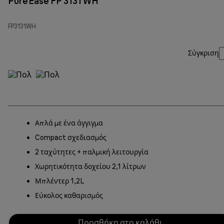
PureEase FP 3131 WH
FP3131WH
Σύγκριση
Απλά με ένα άγγιγμα
Compact σχεδιασμός
2 ταχύτητες + παλμική λειτουργία
Χωρητικότητα δοχείου 2,1 λίτρων
Μπλέντερ 1,2L
Εύκολος καθαρισμός
Προσθήκη στο καλάθι