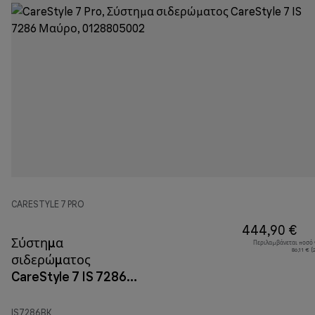
CARESTYLE 7 PRO
444,90 €
Σύστημα
Περιλαμβάνεται ποσό
86,11 € 
σιδερώματος
CareStyle 7 IS 7286
Μαύρο
IS7286BK