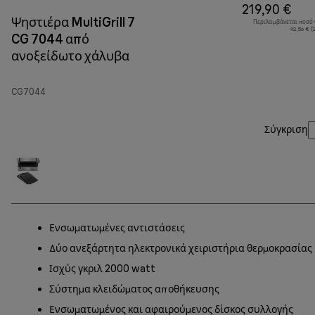
219,90 €
Ψηστιέρα MultiGrill 7
Περιλαμβάνεται ποσό
42,56 € (
CG 7044 από
ανοξείδωτο χάλυβα
CG7044
Σύγκριση
Ενσωματωμένες αντιστάσεις
Δύο ανεξάρτητα ηλεκτρονικά χειριστήρια θερμοκρασίας
Ισχύς γκριλ 2000 watt
Σύστημα κλειδώματος αποθήκευσης
Ενσωματωμένος και αφαιρούμενος δίσκος συλλογής