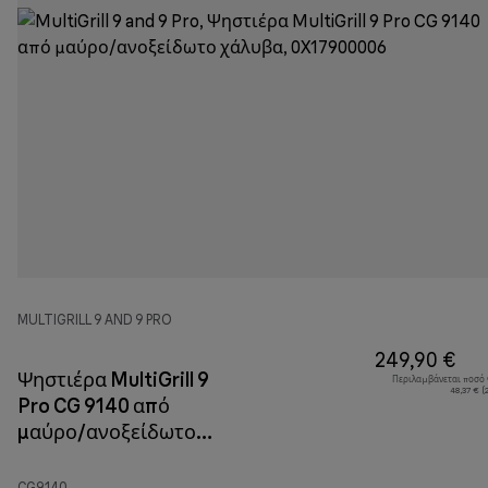
MULTIGRILL 9 AND 9 PRO
249,90 €
Ψηστιέρα MultiGrill 9
Περιλαμβάνεται ποσό
48,37 € 
Pro CG 9140 από
μαύρο/ανοξείδωτο
χάλυβα
CG9140