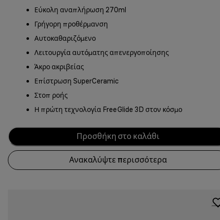
Εύκολη αναπλήρωση 270ml
Γρήγορη προθέρμανση
Αυτοκαθαριζόμενο
Λειτουργία αυτόματης απενεργοποίησης
Άκρο ακριβείας
Επίστρωση SuperCeramic
Στοπ ροής
Η πρώτη τεχνολογία FreeGlide 3D στον κόσμο
Προσθήκη στο καλάθι
Ανακαλύψτε περισσότερα