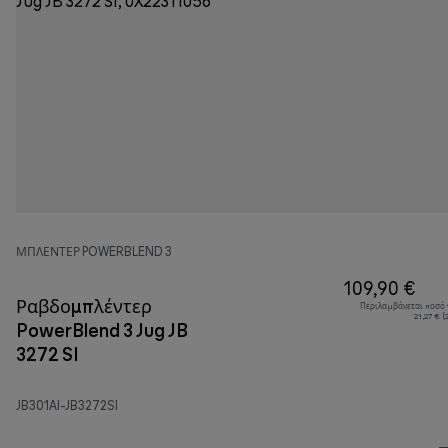
ΜΠΛΈΝΤΕΡ POWERBLEND 3
109,90 €
Ραβδομπλέντερ
Περιλαμβάνεται ποσό
21,27 € 
PowerBlend 3 Jug JB
3272 SI
JB301AI-JB3272SI