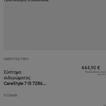
CARESTYLE 7 PRO
444,90 €
Σύστημα
Περιλαμβάνεται ποσό
86,11 € 
σιδερώματος
CareStyle 7 IS 7286
Μαύρο
IS7286BK