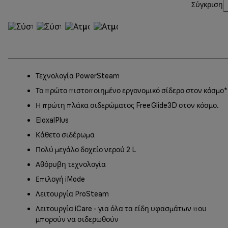
Σύγκριση
Τεχνολογία PowerSteam
Το πρώτο πιστοποιημένο εργονομικό σίδερο στον κόσμο*
Η πρώτη πλάκα σιδερώματος FreeGlide3D στον κόσμο.
EloxalPlus
Κάθετο σιδέρωμα
Πολύ μεγάλο δοχείο νερού 2 L
Αθόρυβη τεχνολογία
Επιλογή iMode
Λειτουργία ProSteam
Λειτουργία iCare - για όλα τα είδη υφασμάτων που
μπορούν να σιδερωθούν