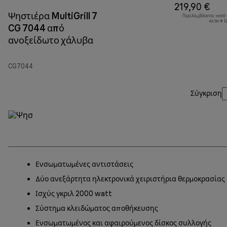
219,90 €
Ψηστιέρα MultiGrill 7
Περιλαμβάνεται ποσό
42,56 € (
CG 7044 από
ανοξείδωτο χάλυβα
CG7044
Σύγκριση
Ενσωματωμένες αντιστάσεις
Δύο ανεξάρτητα ηλεκτρονικά χειριστήρια θερμοκρασίας
Ισχύς γκριλ 2000 watt
Σύστημα κλειδώματος αποθήκευσης
Ενσωματωμένος και αφαιρούμενος δίσκος συλλογής