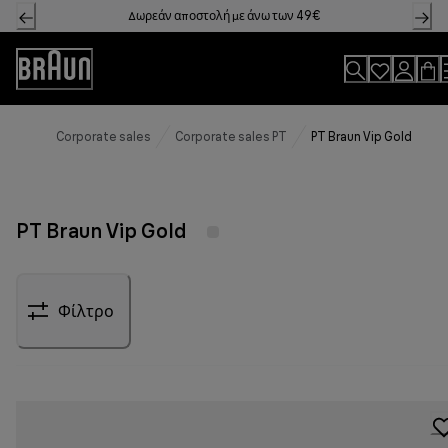
Skip
Δωρεάν αποστολή με άνω των 49€
to
Content
Accessibility
Statement
Corporate sales
Corporate sales PT
PT Braun Vip Gold
PT Braun Vip Gold
Φίλτρο