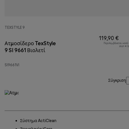
TEXSTYLE 9
119,90 €
Ατμοσίδερο TexStyle
Περιλαμβάνεται ποσό
23,21 € 
9 SI 9661 Βιολετί
SI9661VI
Σύγκριση
Σύστημα ActiClean
Τεχνολογία iCare