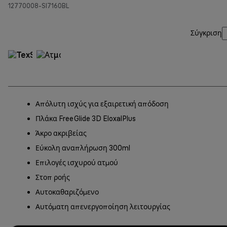
12770008-SI7160BL
Σύγκριση
Απόλυτη ισχύς για εξαιρετική απόδοση
Πλάκα FreeGlide 3D EloxalPlus
Άκρο ακριβείας
Εύκολη αναπλήρωση 300ml
Επιλογές ισχυρού ατμού
Στοπ ροής
Αυτοκαθαριζόμενο
Αυτόματη απενεργοποίηση λειτουργίας