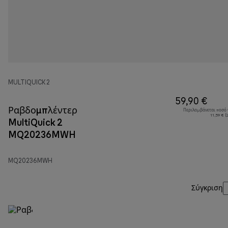
MULTIQUICK 2
59,90 €
Ραβδομπλέντερ
Περιλαμβάνεται ποσό
11,59 € 
MultiQuick 2
MQ20236MWH
MQ20236MWH
Σύγκριση