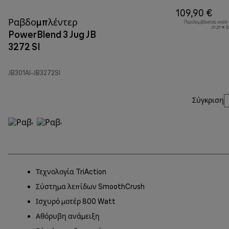
109,90 €
Ραβδομπλέντερ
Περιλαμβάνεται ποσό
21,27 € 
PowerBlend 3 Jug JB
3272 SI
JB301AI-JB3272SI
Σύγκριση
Τεχνολογία TriAction
Σύστημα λεπίδων SmoothCrush
Ισχυρό μοτέρ 800 Watt
Αθόρυβη ανάμειξη