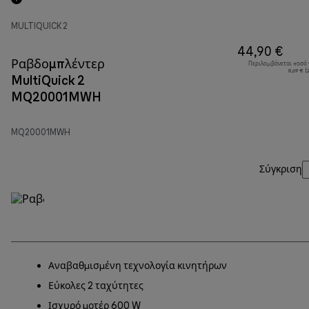
MULTIQUICK 2
44,90 €
Ραβδομπλέντερ
Περιλαμβάνεται ποσό
8,69 € 
MultiQuick 2
MQ20001MWH
MQ20001MWH
Σύγκριση
Αναβαθμισμένη τεχνολογία κινητήρων
Εύκολες 2 ταχύτητες
Ισχυρό μοτέρ 600 W