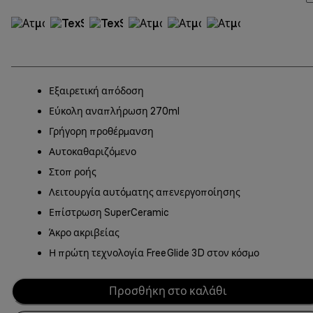
Εξαιρετική απόδοση
Εύκολη αναπλήρωση 270ml
Γρήγορη προθέρμανση
Αυτοκαθαριζόμενο
Στοπ ροής
Λειτουργία αυτόματης απενεργοποίησης
Επίστρωση SuperCeramic
Άκρο ακριβείας
Η πρώτη τεχνολογία FreeGlide 3D στον κόσμο
Προσθήκη στο καλάθι