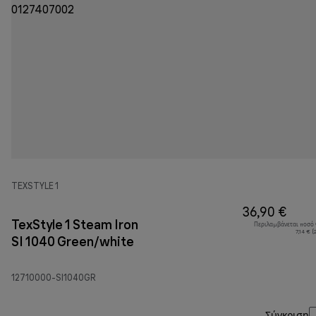
TEXSTYLE 1
36,90 €
TexStyle 1 Steam Iron
Περιλαμβάνεται ποσό
7,14 € 
SI 1040 Green/white
12710000-SI1040GR
Σύγκριση