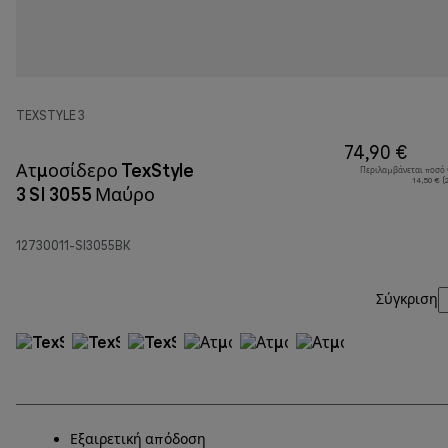
TEXSTYLE 3
74,90 €
Ατμοσίδερο TexStyle
Περιλαμβάνεται ποσό
14,50 € (
3 SI 3055 Μαύρο
12730011-SI3055BK
Σύγκριση
Εξαιρετική απόδοση