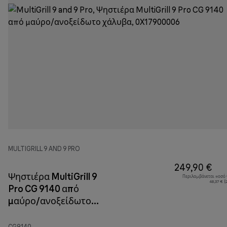
MULTIGRILL 9 AND 9 PRO
249,90 €
Ψηστιέρα MultiGrill 9
Περιλαμβάνεται ποσό
48,37 € 
Pro CG 9140 από
μαύρο/ανοξείδωτο
χάλυβα
CG9140