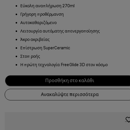
Εύκολη αναπλήρωση 270ml
Γρήγορη προθέρμανση
Αυτοκαθαριζόμενο
Λειτουργία αυτόματης απενεργοποίησης
Άκρο ακριβείας
Επίστρωση SuperCeramic
Στοπ ροής
Η πρώτη τεχνολογία FreeGlide 3D στον κόσμο
Προσθήκη στο καλάθι
Ανακαλύψτε περισσότερα