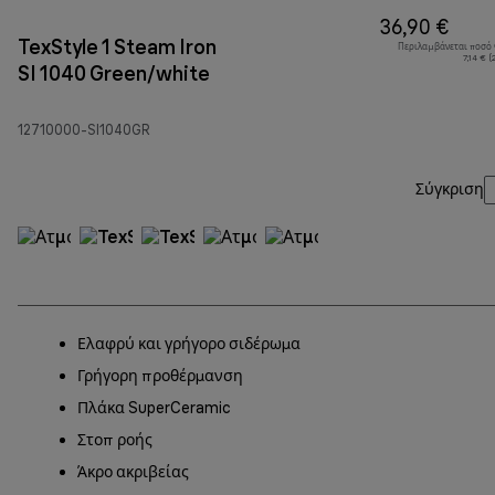
36,90 €
TexStyle 1 Steam Iron
Περιλαμβάνεται ποσό
7,14 € 
SI 1040 Green/white
12710000-SI1040GR
Σύγκριση
Ελαφρύ και γρήγορο σιδέρωμα
Γρήγορη προθέρμανση
Πλάκα SuperCeramic
Στοπ ροής
Άκρο ακριβείας