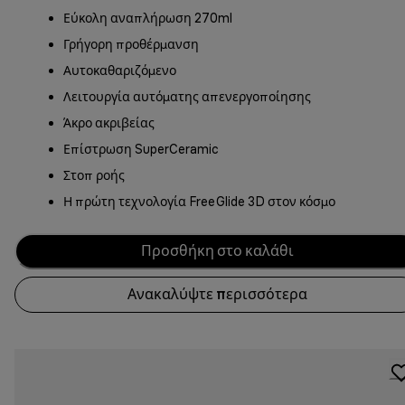
Εύκολη αναπλήρωση 270ml
Γρήγορη προθέρμανση
Αυτοκαθαριζόμενο
Λειτουργία αυτόματης απενεργοποίησης
Άκρο ακριβείας
Επίστρωση SuperCeramic
Στοπ ροής
Η πρώτη τεχνολογία FreeGlide 3D στον κόσμο
Προσθήκη στο καλάθι
Ανακαλύψτε περισσότερα