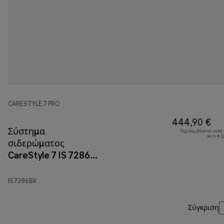
CARESTYLE 7 PRO
444,90 €
Σύστημα
Περιλαμβάνεται ποσό
86,11 € 
σιδερώματος
CareStyle 7 IS 7286
Μαύρο
IS7286BK
Σύγκριση