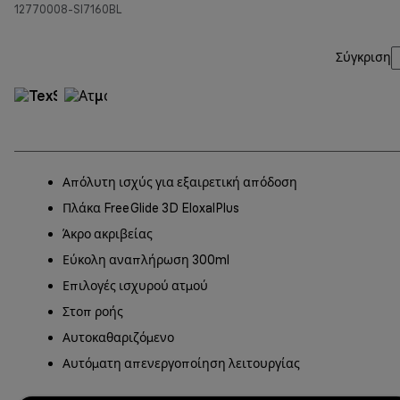
12770008-SI7160BL
Σύγκριση
Απόλυτη ισχύς για εξαιρετική απόδοση
Πλάκα FreeGlide 3D EloxalPlus
Άκρο ακριβείας
Εύκολη αναπλήρωση 300ml
Επιλογές ισχυρού ατμού
Στοπ ροής
Αυτοκαθαριζόμενο
Αυτόματη απενεργοποίηση λειτουργίας