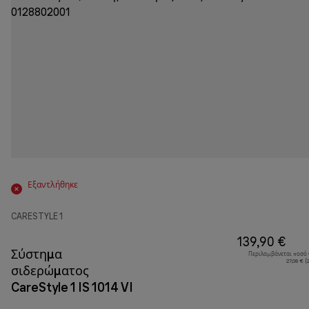
Εξαντλήθηκε
CARESTYLE 1
139,90 €
Σύστημα
Περιλαμβάνεται ποσό
27,08 € 
σιδερώματος
CareStyle 1 IS 1014 VI