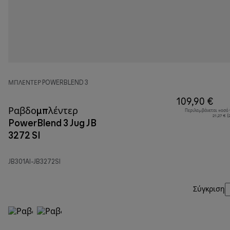
ΜΠΛΈΝΤΕΡ POWERBLEND 3
109,90 €
Ραβδομπλέντερ
Περιλαμβάνεται ποσό
21,27 € 
PowerBlend 3 Jug JB
3272 SI
JB301AI-JB3272SI
Σύγκριση