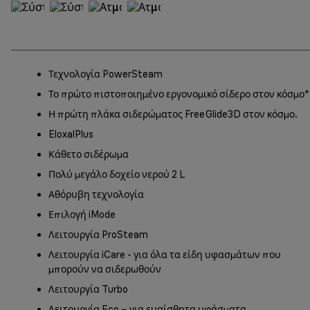
Τεχνολογία PowerSteam
Το πρώτο πιστοποιημένο εργονομικό σίδερο στον κόσμο*
Η πρώτη πλάκα σιδερώματος FreeGlide3D στον κόσμο.
EloxalPlus
Κάθετο σιδέρωμα
Πολύ μεγάλο δοχείο νερού 2 L
Αθόρυβη τεχνολογία
Επιλογή iMode
Λειτουργία ProSteam
Λειτουργία iCare - για όλα τα είδη υφασμάτων που
μπορούν να σιδερωθούν
Λειτουργία Turbo
Λειτουργία Eco – για ευαίσθητα υφάσματα