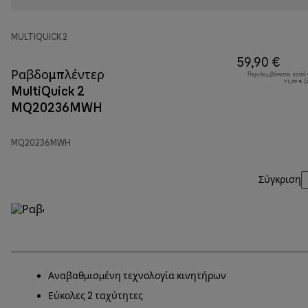
MULTIQUICK 2
59,90 €
Ραβδομπλέντερ
Περιλαμβάνεται ποσό
11,59 € 
MultiQuick 2
MQ20236MWH
MQ20236MWH
Σύγκριση
Αναβαθμισμένη τεχνολογία κινητήρων
Εύκολες 2 ταχύτητες