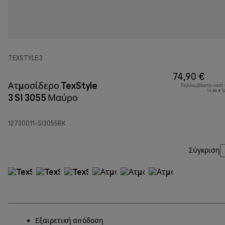
TEXSTYLE 3
74,90 €
Ατμοσίδερο TexStyle
Περιλαμβάνεται ποσό
14,50 € (
3 SI 3055 Μαύρο
12730011-SI3055BK
Σύγκριση
Εξαιρετική απόδοση