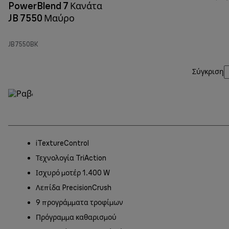
PowerBlend 7 Κανάτα
JB 7550 Μαύρο
JB7550BK
Σύγκριση
iTextureControl
Τεχνολογία TriAction
Ισχυρό μοτέρ 1.400 W
Λεπίδα PrecisionCrush
9 προγράμματα τροφίμων
Πρόγραμμα καθαρισμού