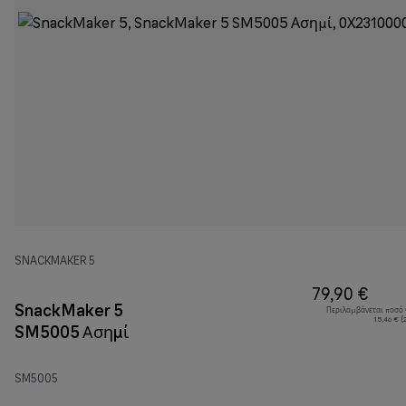
SNACKMAKER 5
79,90 €
SnackMaker 5
Περιλαμβάνεται ποσό
15,46 € (
SM5005 Ασημί
SM5005