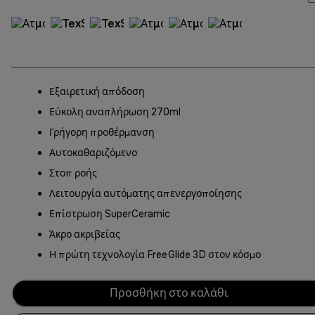
Εξαιρετική απόδοση
Εύκολη αναπλήρωση 270ml
Γρήγορη προθέρμανση
Αυτοκαθαριζόμενο
Στοπ ροής
Λειτουργία αυτόματης απενεργοποίησης
Επίστρωση SuperCeramic
Άκρο ακριβείας
Η πρώτη τεχνολογία FreeGlide 3D στον κόσμο
Προσθήκη στο καλάθι