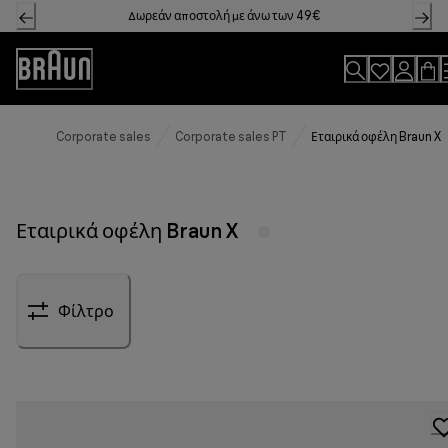
Skip
Δωρεάν αποστολή με άνω των 49€
to
Content
Accessibility
Statement
Corporate sales
Corporate sales PT
Εταιρικά οφέλη Braun X
Εταιρικά οφέλη Braun X
Φίλτρο