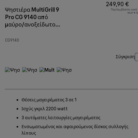
249,90 €
Ψηστιέρα MultiGrill 9
Περιλαμβάνεται ποσό
48,37 € 
Pro CG 9140 από
μαύρο/ανοξείδωτο
χάλυβα
CG9140
Σύγκριση
Θέσεις μαγειρέματος 3 σε 1
Ισχύς γκριλ 2200 watt
3 αυτόματες λειτουργίες μαγειρέματος
Ενσωματωμένος και αφαιρούμενος δίσκος συλλογής
λίπους