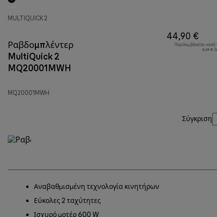
MULTIQUICK 2
44,90 €
Ραβδομπλέντερ
Περιλαμβάνεται ποσό
8,69 € 
MultiQuick 2
MQ20001MWH
MQ20001MWH
Σύγκριση
Αναβαθμισμένη τεχνολογία κινητήρων
Εύκολες 2 ταχύτητες
Ισχυρό μοτέρ 600 W