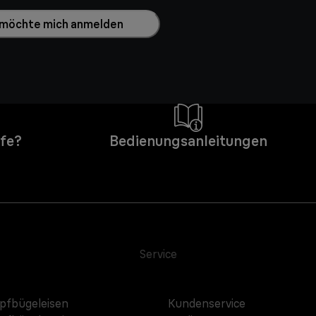
h möchte mich anmelden
lfe?
Bedienungsanleitungen
Service
fbügeleisen
Kundenservice