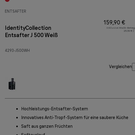
ENTSAFTER
159,90 €
IdentityCollection
Inklusive MwSt.-Betrag
25,53 € (
Entsafter J 500 Weiß
4293-J500WH
Vergleichen
Hochleistungs-Entsafter-System
Innovatives Anti-Tropf-System für eine saubere Küche
Saft aus ganzen Früchten
Saftauslauf