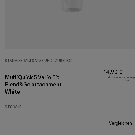
STABMIXERAUFSÄTZE UND -ZUBEHÖR
14,90 €
MultiQuick 5 Vario Fit
Inklusive MwSt.-Betrag
2,38 € (
Blend&Go attachment
White
STG WHBL
Vergleichen