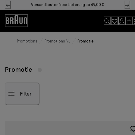
Skip
Versandkostenfreie Lieferung ab 49,00 €
to
Content
Accessibility
Statement
Promotions
Promotions NL
Promotie
Promotie
Filter