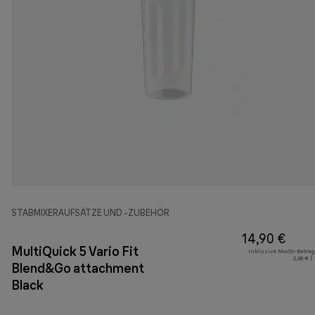
STABMIXERAUFSÄTZE UND -ZUBEHÖR
14,90 €
MultiQuick 5 Vario Fit
Inklusive MwSt.-Betrag
2,38 € (
Blend&Go attachment
Black