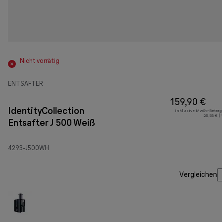
Nicht vorrätig
ENTSAFTER
159,90 €
IdentityCollection
Inklusive MwSt.-Betrag
25,53 € (
Entsafter J 500 Weiß
4293-J500WH
Vergleichen