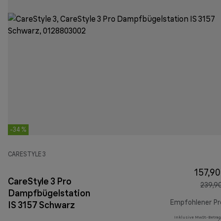
-34 %
CARESTYLE 3
157,90
CareStyle 3 Pro
239,9
Dampfbügelstation
Empfohlener Pr
IS 3157 Schwarz
Inklusive MwSt.-Betrag