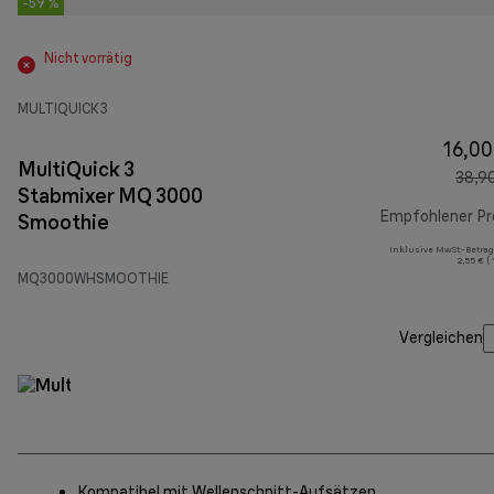
-59 %
Nicht vorrätig
MULTIQUICK 3
16,00
MultiQuick 3
38,9
Stabmixer MQ 3000
Empfohlener Pr
Smoothie
Inklusive MwSt.-Betrag
2,55 € (
MQ3000WHSMOOTHIE
Vergleichen
Kompatibel mit Wellenschnitt-Aufsätzen