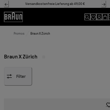
Skip
Versandkostenfreie Lieferung ab 49,00 €
to
Content
Accessibility
Statement
Promos
Braun X Zürich
Braun X Zürich
Filter