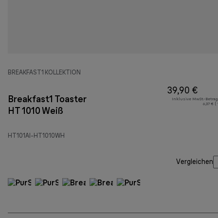
BREAKFAST1 KOLLEKTION
39,90 €
Breakfast1 Toaster
Inklusive MwSt.-Betrag
6,37 € (
HT 1010 Weiß
HT101AI-HT1010WH
Vergleichen