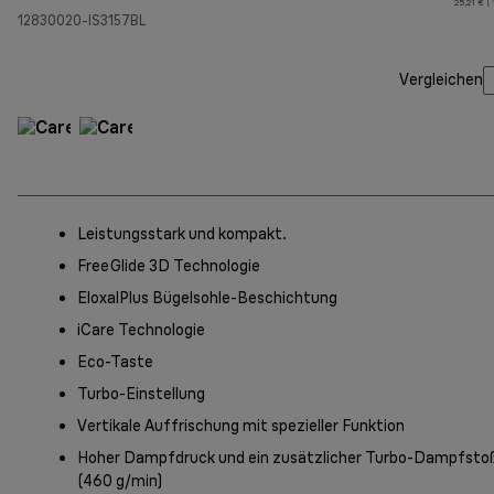
25,21 € (
12830020-IS3157BL
Vergleichen
Leistungsstark und kompakt.
FreeGlide 3D Technologie
EloxalPlus Bügelsohle-Beschichtung
iCare Technologie
Eco-Taste
Turbo-Einstellung
Vertikale Auffrischung mit spezieller Funktion
Hoher Dampfdruck und ein zusätzlicher Turbo-Dampfsto
(460 g/min)