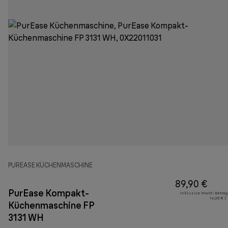
PUREASE KÜCHENMASCHINE
89,90 €
PurEase Kompakt-
Inklusive MwSt.-Betrag
14,35 € (
Küchenmaschine FP
3131 WH