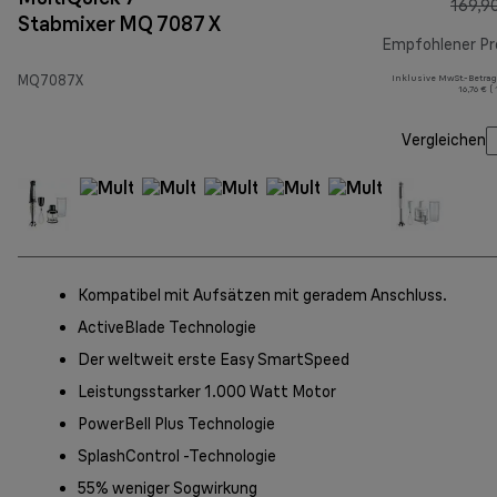
169,9
Stabmixer MQ 7087 X
Empfohlener Pr
MQ7087X
Inklusive MwSt.-Betrag
16,76 € (
Vergleichen
Kompatibel mit Aufsätzen mit geradem Anschluss.
ActiveBlade Technologie
Der weltweit erste Easy SmartSpeed
Leistungsstarker 1.000 Watt Motor
PowerBell Plus Technologie
SplashControl -Technologie
55% weniger Sogwirkung