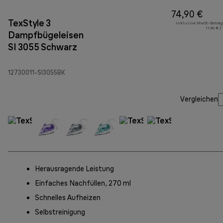
74,90 €
TexStyle 3
Inklusive MwSt.-Betrag
11,96 € (
Dampfbügeleisen
SI 3055 Schwarz
12730011-SI3055BK
Vergleichen
Herausragende Leistung
Einfaches Nachfüllen, 270 ml
Schnelles Aufheizen
Selbstreinigung