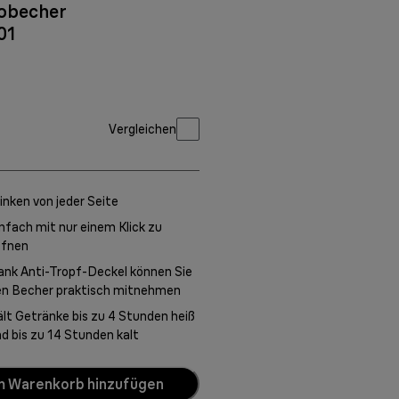
obecher
01
Vergleichen
inken von jeder Seite
nfach mit nur einem Klick zu
ffnen
nk Anti-Tropf-Deckel können Sie
en Becher praktisch mitnehmen
lt Getränke bis zu 4 Stunden heiß
d bis zu 14 Stunden kalt
 Warenkorb hinzufügen