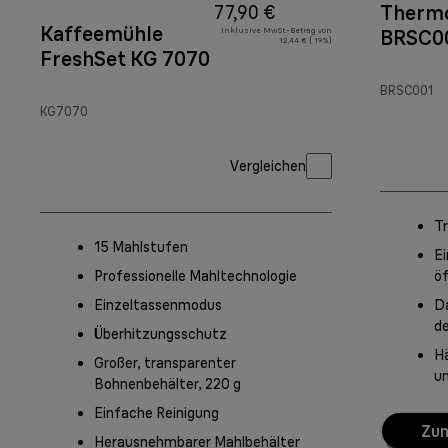
Therm
77,90 €
Kaffeemühle
Inklusive MwSt.-Betrag von
BRSC0
12,44 € ( 19%)
FreshSet KG 7070
BRSC001
KG7070
Vergleichen
Tr
15 Mahlstufen
Ei
Professionelle Mahltechnologie
ö
Einzeltassenmodus
Da
d
Überhitzungsschutz
Hä
Großer, transparenter
un
Bohnenbehälter, 220 g
Einfache Reinigung
Zum
Herausnehmbarer Mahlbehälter