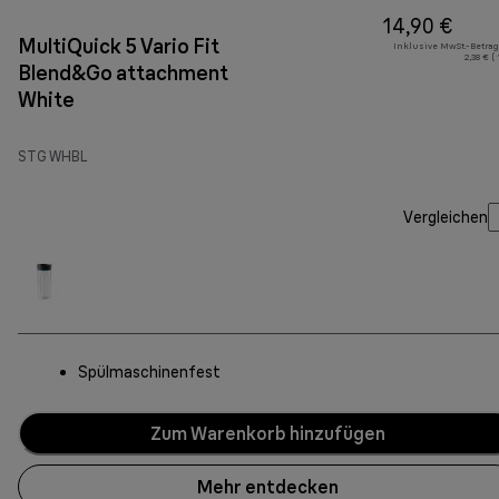
14,90 €
MultiQuick 5 Vario Fit
Inklusive MwSt.-Betrag
2,38 € (
Blend&Go attachment
White
STG WHBL
Vergleichen
Spülmaschinenfest
Zum Warenkorb hinzufügen
Mehr entdecken