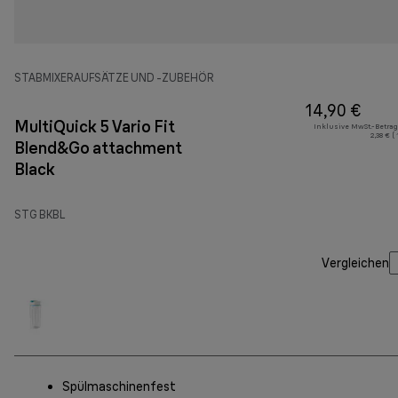
STABMIXERAUFSÄTZE UND -ZUBEHÖR
14,90 €
MultiQuick 5 Vario Fit
Inklusive MwSt.-Betrag
2,38 € (
Blend&Go attachment
Black
STG BKBL
Vergleichen
Spülmaschinenfest