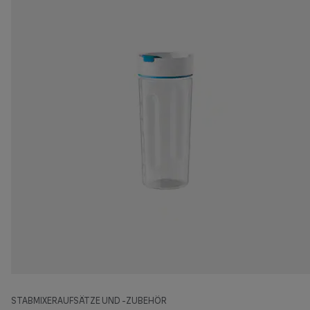
STABMIXERAUFSÄTZE UND -ZUBEHÖR