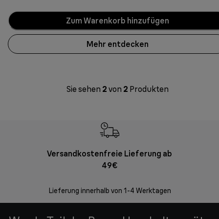
Zum Warenkorb hinzufügen
Mehr entdecken
Sie sehen
2
von
2
Produkten
Versandkostenfreie Lieferung ab
Kostenl
49€
30 Ta
Lieferung innerhalb von 1-4 Werktagen