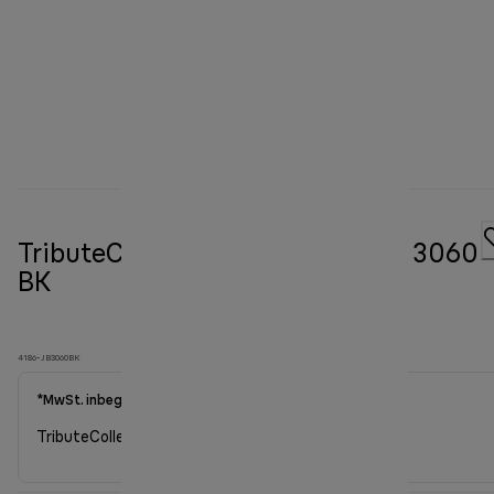
TributeCollection Standmixer JB 3060
BK
4186-JB3060BK
*MwSt. inbegriffen
TributeCollection Standmixer JB 3060 BK