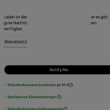
Leider ist dieses Modell derzeit nicht vorrätig. Aber es gibt
gute Nachrichten: Es sind noch 10 andere Optionen
verfügbar.
Alternativen hier entdecken
Notify Me
Standardversand kostenlos
ab 49 €
Kostenlose Rücksendungen
Vollständige Herstellergarantie