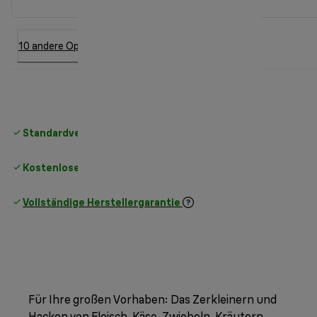
10 andere Option
Standardversand kostenlos
ab 49 €
Kostenlose Rücksendungen
Vollständige Herstellergarantie
Für Ihre großen Vorhaben: Das Zerkleinern und
Hacken von Fleisch, Käse, Zwiebeln, Kräutern,