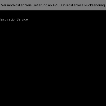
Versandkostenfreie Lieferung ab 49,00 €
Kostenlose Rücksendung
e
Inspiration
Service
Angebote
Speisenzubereitung