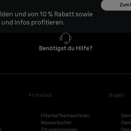
Zum 
den und von 10 % Rabatt sowie
und Infos profitieren.
Benötigst du Hilfe?
Frühstück
Bügeln
Filterkaffeemaschinen
Damp
Wasserkocher
Damp
n
Zitronenpressen
Damp