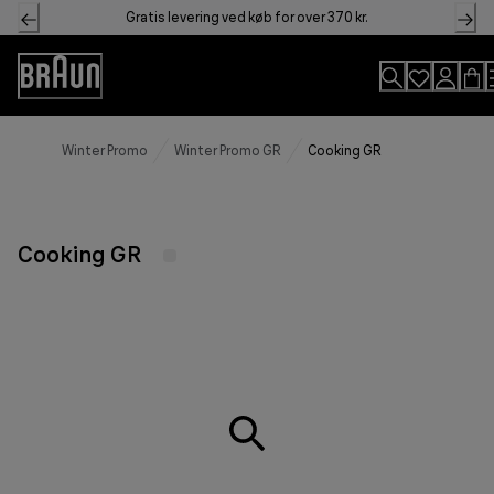
Skip
Gratis levering ved køb for over 370 kr.
to
Content
Accessibility
Statement
Winter Promo
Winter Promo GR
Cooking GR
Cooking GR