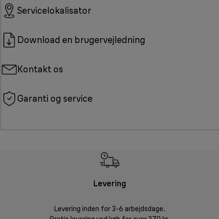
Servicelokalisator
Download en brugervejledning
Kontakt os
Garanti og service
Levering
R
Levering inden for 3-6 arbejdsdage.
Problemfri ret