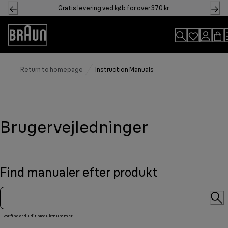
Skip
Gratis levering ved køb for over 370 kr.
to
Content
Accessibility
Statement
Return to homepage
Instruction Manuals
Brugervejledninger
Find manualer efter produkt
Hvor finder du dit produktnummer