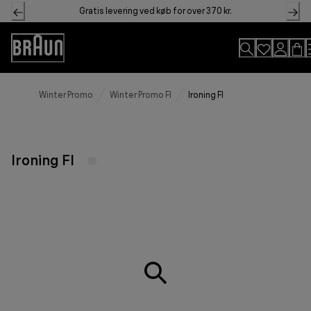
Skip
Gratis levering ved køb for over 370 kr.
to
Content
Accessibility
Statement
Winter Promo
Winter Promo FI
Ironing FI
Ironing FI