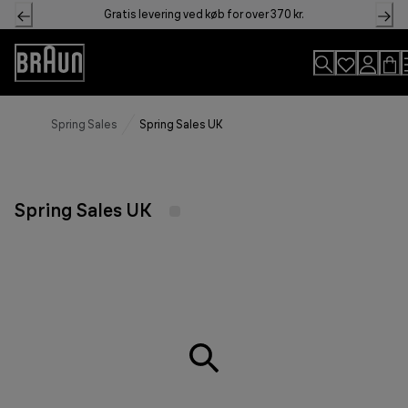
Skip
Gratis levering ved køb for over 370 kr.
to
Content
Accessibility
Statement
Spring Sales
Spring Sales UK
Spring Sales UK