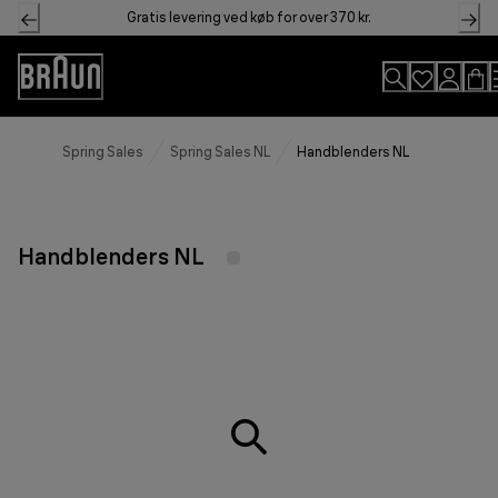
Skip
Gratis levering ved køb for over 370 kr.
to
Content
Accessibility
Statement
Spring Sales
Spring Sales NL
Handblenders NL
Handblenders NL