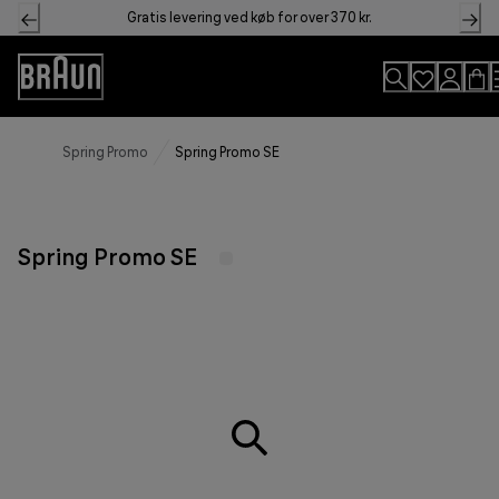
Skip
Gratis levering ved køb for over 370 kr.
to
Content
Accessibility
Statement
Spring Promo
Spring Promo SE
Spring Promo SE