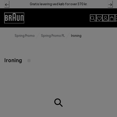
Skip
Gratis levering ved køb for over 370 kr.
to
Content
Accessibility
Statement
Spring Promo
Spring Promo PL
Ironing
Ironing