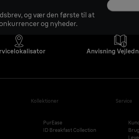
sbrev, og vær den første til at
 konkurrencer og nyheder.
rvicelokalisator
Anvisning Vejledn
Kollektioner
Service
PurEase
Kund
ID Breakfast Collection
Brug
Leve