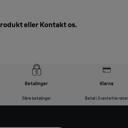
produkt eller
Kontakt os
.
Betalinger
Klarna
Sikre betalinger
Betal i 3 rentefrie rater