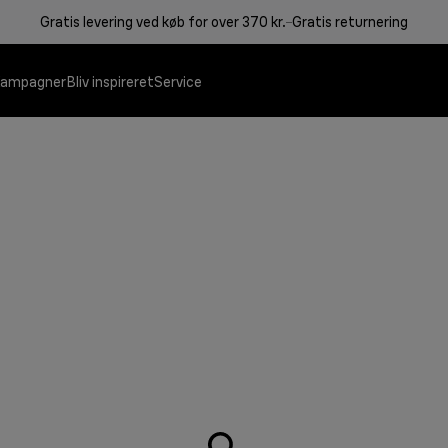
Gratis levering ved køb for over 370 kr.
Gratis returnering
ampagner
Bliv inspireret
Service
Kontaktgriller
Kaffemaskiner