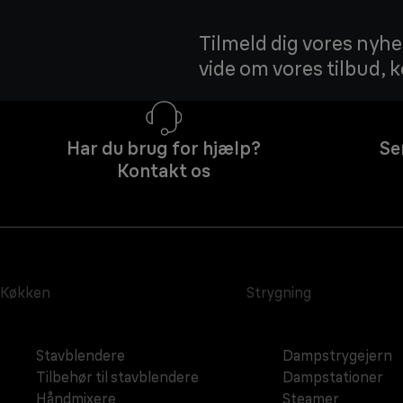
Tilmeld dig vores nyhed
vide om vores tilbud,
Har du brug for hjælp?
Se
Kontakt os
Køkken
Strygning
Stavblendere
Dampstrygejern
Tilbehør til stavblendere
Dampstationer
Håndmixere
Steamer