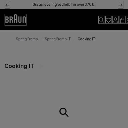
Skip
Gratis levering ved køb for over 370 kr.
to
Content
Accessibility
Statement
Spring Promo
Spring Promo IT
Cooking IT
Cooking IT