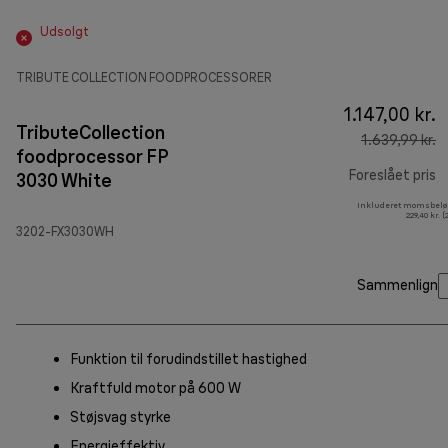
Udsolgt
TRIBUTE COLLECTION FOODPROCESSORER
1.147,00 kr.
TributeCollection
1.639,99 kr.
foodprocessor FP
Foreslået pris
3030 White
Inkluderet momsbelø
o
229,40 kr. 
3202-FX3030WH
Sammenlign
Funktion til forudindstillet hastighed
Kraftfuld motor på 600 W
Støjsvag styrke
Energieffektiv