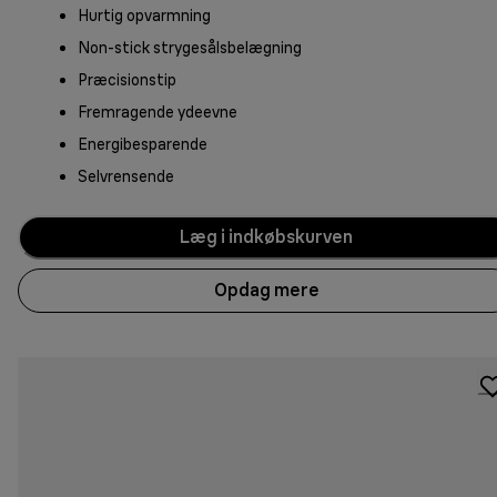
Hurtig opvarmning
Non-stick strygesålsbelægning
Præcisionstip
Fremragende ydeevne
Energibesparende
Selvrensende
Læg i indkøbskurven
Opdag mere