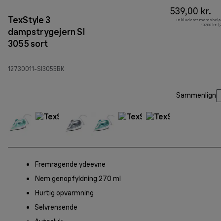
539,00 kr.
TexStyle 3
Inkluderet momsbelø
107,80 kr. 
dampstrygejern SI
3055 sort
12730011-SI3055BK
Sammenlign
Fremragende ydeevne
Nem genopfyldning 270 ml
Hurtig opvarmning
Selvrensende