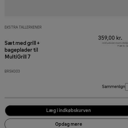
EKSTRA TALLERKENER
359,00 kr.
Sæt med grill +
Inkluderet momsbelø
71,80 kr. 
bageplader til
MultiGrill 7
BRSK003
Sammenlign
Læg i indkøbskurven
Opdag mere