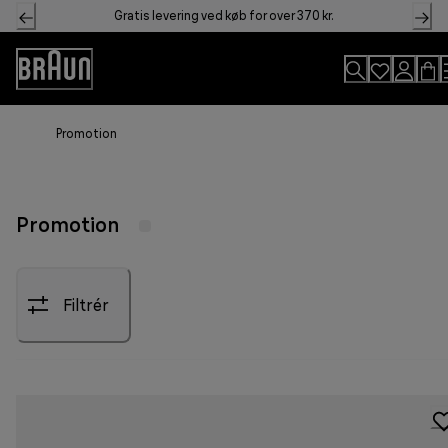
Skip
Gratis levering ved køb for over 370 kr.
to
Content
Accessibility
Statement
Promotion
Promotion
Filtrér