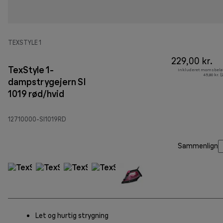
TEXSTYLE 1
229,00 kr.
TexStyle 1-
Inkluderet momsbelø
45,80 kr. 
dampstrygejern SI
1019 rød/hvid
12710000-SI1019RD
Sammenlign
Let og hurtig strygning