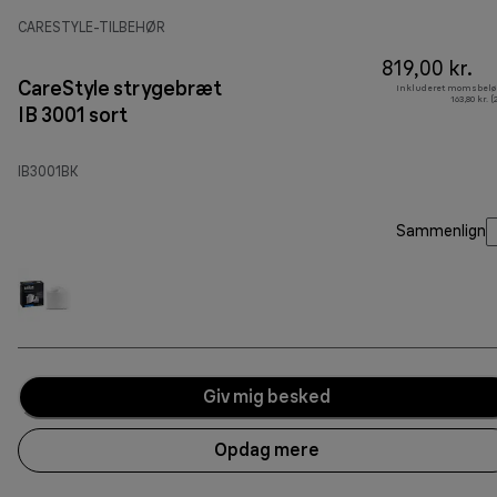
CARESTYLE-TILBEHØR
819,00 kr.
CareStyle strygebræt
Inkluderet momsbelø
163,80 kr. 
IB 3001 sort
IB3001BK
Sammenlign
Giv mig besked
Opdag mere