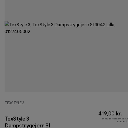
TEXSTYLE 3
419,00 kr.
TexStyle 3
Inkluderet momsbelø
83,80 kr. 
Dampstrygejern SI