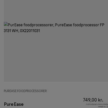
PUREASE FOODPROCESSORER
749,00 kr.
PureEase
Inkluderet momsbelø
149,80 kr. 