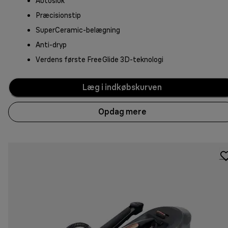
Autosluk
Præcisionstip
SuperCeramic-belægning
Anti-dryp
Verdens første FreeGlide 3D-teknologi
Læg i indkøbskurven
Opdag mere