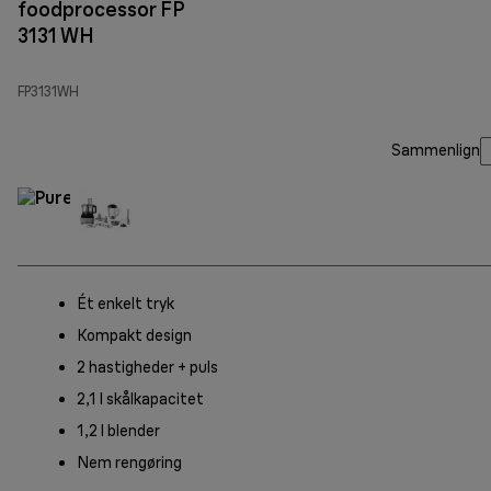
foodprocessor FP
3131 WH
FP3131WH
Sammenlign
Ét enkelt tryk
Kompakt design
2 hastigheder + puls
2,1 l skålkapacitet
1,2 l blender
Nem rengøring