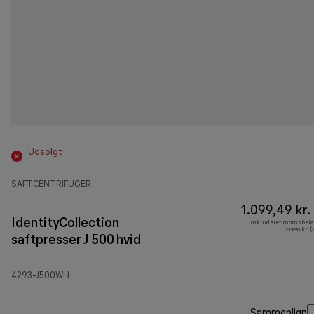
Udsolgt
SAFTCENTRIFUGER
1.099,49 kr.
IdentityCollection
Inkluderet momsbelø
219,90 kr. 
saftpresser J 500 hvid
4293-J500WH
Sammenlign