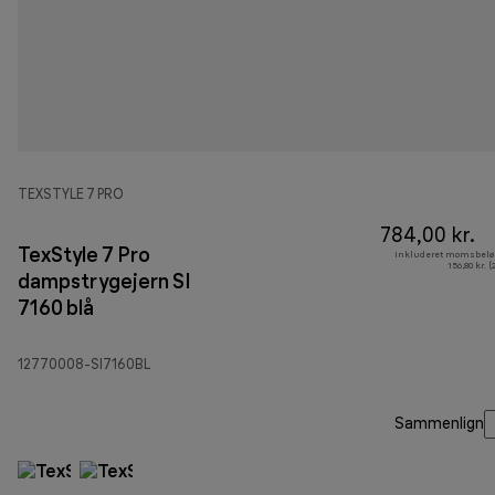
TEXSTYLE 7 PRO
784,00 kr.
TexStyle 7 Pro
Inkluderet momsbelø
156,80 kr. 
dampstrygejern SI
7160 blå
12770008-SI7160BL
Sammenlign