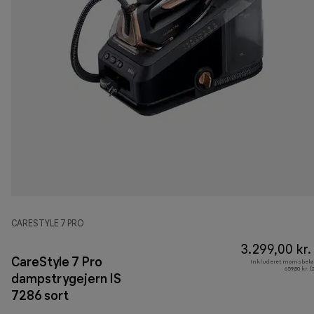
CARESTYLE 7 PRO
3.299,00 kr.
CareStyle 7 Pro
Inkluderet momsbelø
659,80 kr. 
dampstrygejern IS
7286 sort