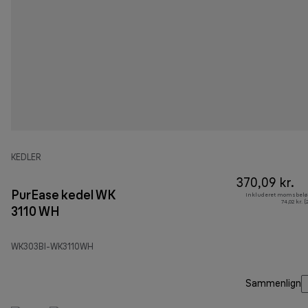
KEDLER
370,09 kr.
PurEase kedel WK
Inkluderet momsbelø
74,02 kr. 
3110 WH
WK303BI-WK3110WH
Sammenlign