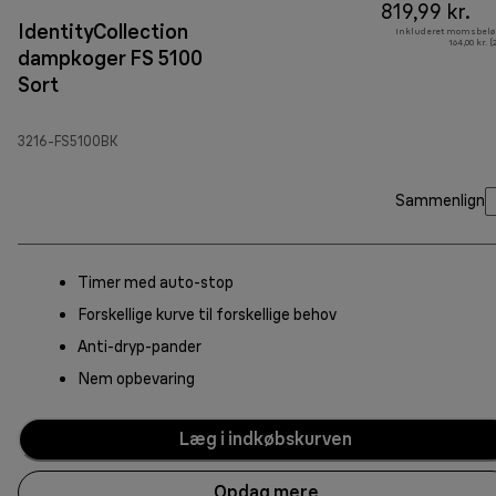
819,99 kr.
IdentityCollection
Inkluderet momsbelø
164,00 kr. 
dampkoger FS 5100
Sort
3216-FS5100BK
Sammenlign
Timer med auto-stop
Forskellige kurve til forskellige behov
Anti-dryp-pander
Nem opbevaring
Læg i indkøbskurven
Opdag mere