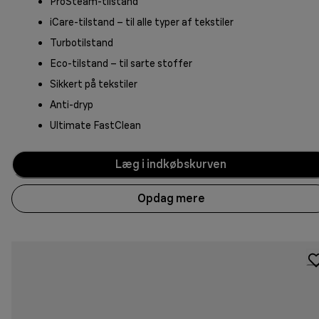
ProSteam-tilstand
iCare-tilstand – til alle typer af tekstiler
Turbotilstand
Eco-tilstand – til sarte stoffer
Sikkert på tekstiler
Anti-dryp
Ultimate FastClean
Læg i indkøbskurven
Opdag mere