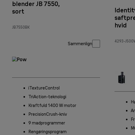
blender JB 7550,
Identit
sort
saftpre
hvid
JB7550BK
4293-J500
Sammenlign
iTextureControl
TriAction-teknologi
H
Kraftfuld 1400 W motor
A
PrecisionCrush-kniv
Fr
9 madprogrammer
Mu
Rengøringsprogram