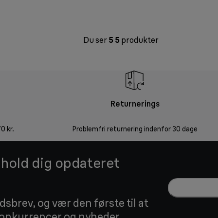
Du ser
5
5
produkter
Returnerings
0 kr.
Problemfri returnering indenfor 30 dage
g hold dig opdateret
sbrev, og vær den første til at
 konkurrencer og nyheder.