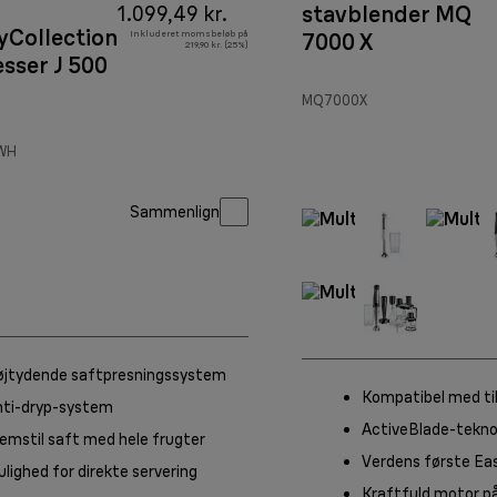
stavblender MQ
1.099,49 kr.
yCollection
Inkluderet momsbeløb på
7000 X
219,90 kr. (25%)
sser J 500
MQ7000X
WH
Sammenlign
øjtydende saftpresningssystem
Kompatibel med tilb
nti-dryp-system
ActiveBlade-tekno
emstil saft med hele frugter
Verdens første E
lighed for direkte servering
Kraftfuld motor p