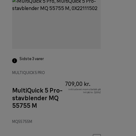
Sidste 3
varer
MULTIQUICK 5 PRO
709,00 kr.
MultiQuick 5 Pro-
Inkluderet momsbeløb på
141,80 kr. (25%)
stavblender MQ
55755 M
MQ55755M