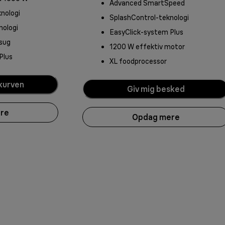
Advanced SmartSpeed
nologi
SplashControl-teknologi
nologi
EasyClick-system Plus
 sug
1200 W effektiv motor
Plus
XL foodprocessor
kurven
Giv mig besked
re
Opdag mere