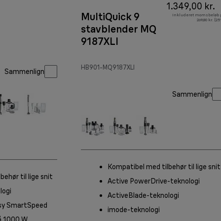
1.349,00 kr.
MultiQuick 9
Inkluderet momsbeløb 
269,80 kr. (2
stavblender MQ
9187XLI
HB901-MQ9187XLI
Sammenlign
Sammenlign
Kompatibel med tilbehør til lige snit
ehør til lige snit
Active PowerDrive-teknologi
logi
ActiveBlade-teknologi
asy SmartSpeed
imode-teknologi
å 1000 W