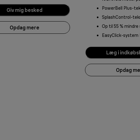
PowerBell Plus-tek
Giv mig besked
SplashControl-tek
Op til 55 % mindre
Opdag mere
EasyClick-system 
Læg i indkøbs
Opdag me