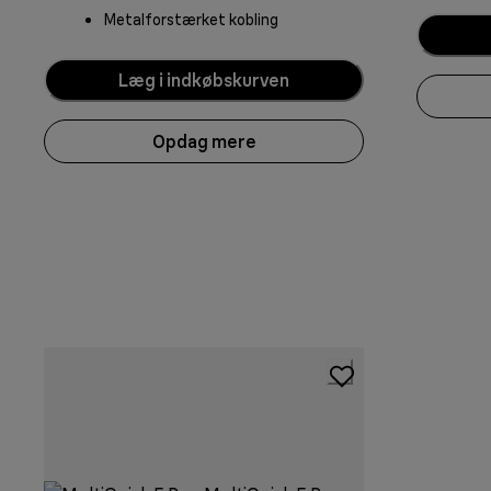
Metalforstærket kobling
Læg i indkøbskurven
Opdag mere