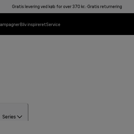
Gratis levering ved køb for over 370 kr.
Gratis returnering
ampagner
Bliv inspireret
Service
Kontaktgriller
Series
Kaffemaskiner