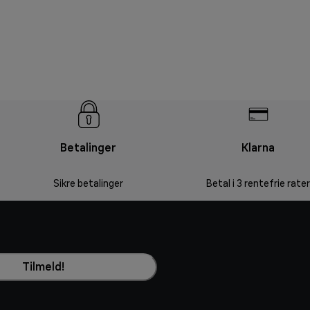
Betalinger
Klarna
Sikre betalinger
Betal i 3 rentefrie rater
Tilmeld!