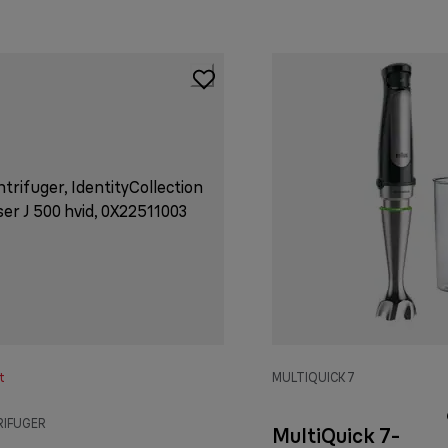
t
MULTIQUICK 7
RIFUGER
MultiQuick 7-