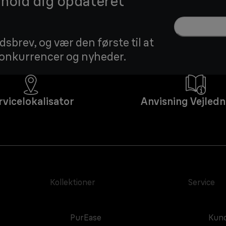
g hold dig opdateret
sbrev, og vær den første til at
 konkurrencer og nyheder.
rvicelokalisator
Anvisning Vejledn
Kollektioner
Service
PurEase
Kund