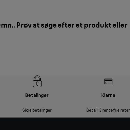
umn.. Prøv at søge efter et produkt eller
Betalinger
Klarna
Sikre betalinger
Betal i 3 rentefrie rater