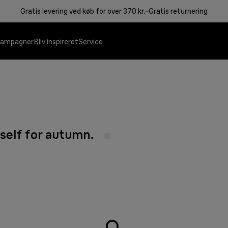
Gratis levering ved køb for over 370 kr.
Gratis returnering
ampagner
Bliv inspireret
Service
rself for autumn.
Kontaktgriller
Kaffemaskiner