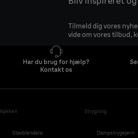
Bliv inspireret o
Tilmeld dig vores nyhed
vide om vores tilbud,
Har du brug for hjælp?
Se
Kontakt os
Køkken
Strygning
Stavblendere
Dampstrygejern