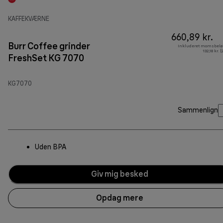
KAFFEKVÆRNE
660,89 kr.
Burr Coffee grinder
Inkluderet momsbelø
132,18 kr. 
FreshSet KG 7070
KG7070
Sammenlign
Uden BPA
Giv mig besked
Opdag mere