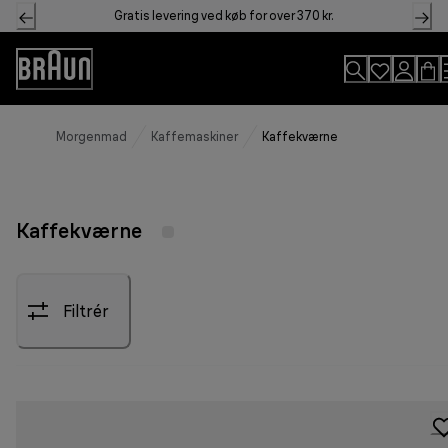
Skip
Gratis levering ved køb for over 370 kr.
to
Content
Accessibility
Statement
Morgenmad
Kaffemaskiner
Kaffekværne
Kaffekværne
Filtrér