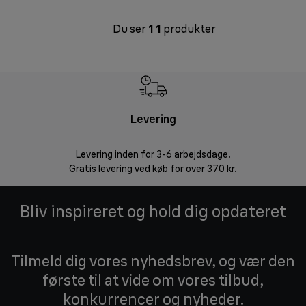
Du ser
1
1
produkter
Levering
R
Levering inden for 3-6 arbejdsdage.
Problemfri ret
Gratis levering ved køb for over 370 kr.
Bliv inspireret og hold dig opdateret
Tilmeld dig vores nyhedsbrev, og vær den
første til at vide om vores tilbud,
konkurrencer og nyheder.