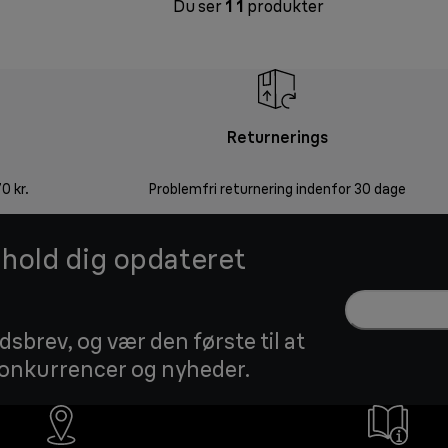
Du ser
1
1
produkter
Returnerings
0 kr.
Problemfri returnering indenfor 30 dage
g hold dig opdateret
sbrev, og vær den første til at
 konkurrencer og nyheder.