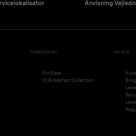
rvicelokalisator
Anvisning Vejledn
Kollektioner
Service
PurEase
Kund
ID Breakfast Collection
Brug
Leve
Retu
Leve
Regu