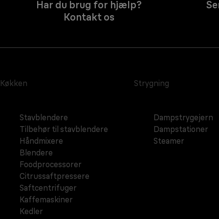
Har du brug for hjælp?
Se
Kontakt os
Køkken
Strygning
Stavblendere
Dampstrygejern
Tilbehør til stavblendere
Dampstationer
Håndmixere
Steamer
Blendere
Foodprocessorer
Citrussaftpressere
Saftcentrifuger
Kaffemaskiner
Kedler