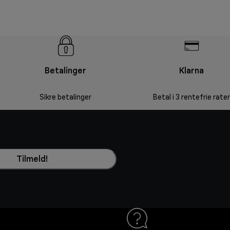
Betalinger
Klarna
Sikre betalinger
Betal i 3 rentefrie rater
Tilmeld!