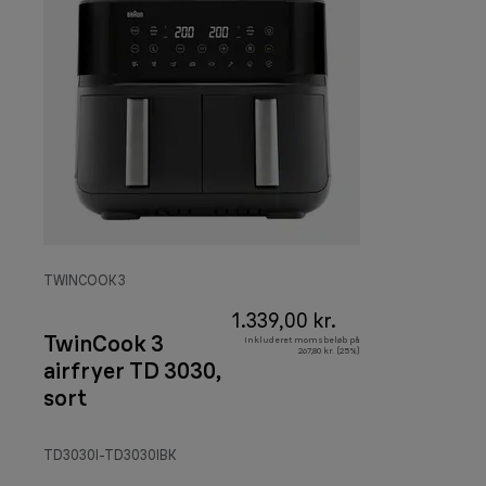
TWINCOOK 3
1.339,00 kr.
TwinCook 3
Inkluderet momsbeløb på
267,80 kr. (25%)
airfryer TD 3030,
sort
TD3030I-TD3030IBK