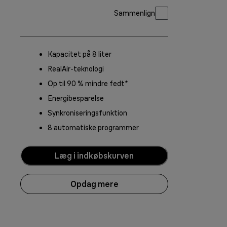
Sammenlign
Kapacitet på 8 liter
RealAir-teknologi
Op til 90 % mindre fedt*
Energibesparelse
Synkroniseringsfunktion
8 automatiske programmer
Læg i indkøbskurven
Opdag mere