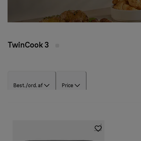
TwinCook 3
Best./ord. af
Price