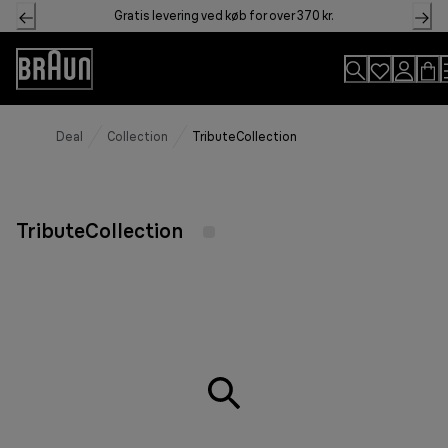
Skip
Gratis levering ved køb for over 370 kr.
to
Content
Accessibility
Statement
Deal
Collection
TributeCollection
TributeCollection