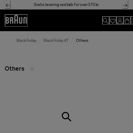
Skip
Gratis levering ved køb for over 370 kr.
to
Content
Accessibility
Statement
Black Friday
Black Friday AT
Others
Others