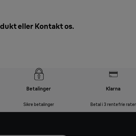
odukt eller
Kontakt os
.
Betalinger
Klarna
Sikre betalinger
Betal i 3 rentefrie rater