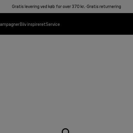
Gratis levering ved køb for over 370 kr.
Gratis returnering
ampagner
Bliv inspireret
Service
Kontaktgriller
Kaffemaskiner