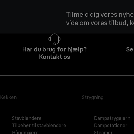
Tilmeld dig vores nyhed
vide om vores tilbud,
Har du brug for hjælp?
Se
Kontakt os
Køkken
Strygning
Stavblendere
Dampstrygejern
Tilbehør til stavblendere
Dampstationer
Håndmixere
Steamer