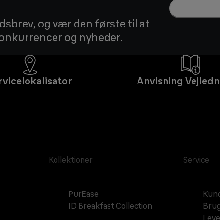
sbrev, og vær den første til at
 konkurrencer og nyheder.
rvicelokalisator
Anvisning Vejledn
Kollektioner
Service
PurEase
Kund
ID Breakfast Collection
Brug
Leve