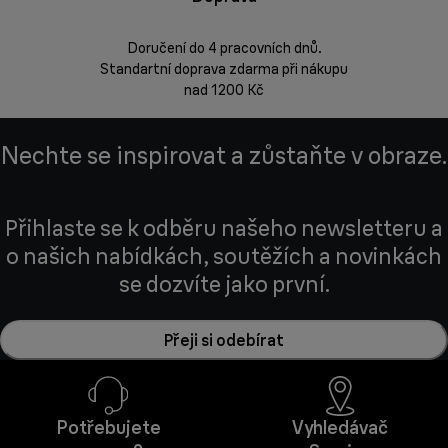
Doručení do 4 pracovních dnů.
Standartní doprava zdarma při nákupu
Vrácení zbož
nad 1200 Kč
Nechte se inspirovat a zůstaňte v obraze.
Přihlaste se k odběru našeho newsletteru a
o našich nabídkách, soutěžích a novinkách
se dozvíte jako první.
Přeji si odebírat
Potřebujete
Vyhledávač