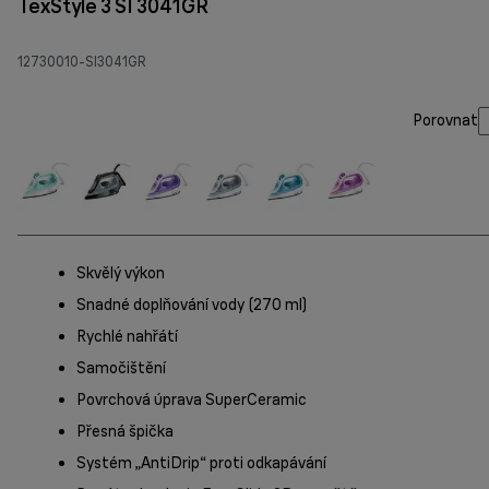
TexStyle 3 SI 3041GR
12730010-SI3041GR
Porovnat
Skvělý výkon
Snadné doplňování vody (270 ml)
Rychlé nahřátí
Samočištění
Povrchová úprava SuperCeramic
Přesná špička
Systém „AntiDrip“ proti odkapávání