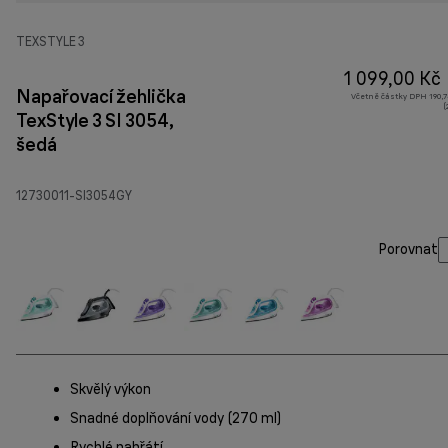
TEXSTYLE 3
1 099,00 Kč
Napařovací žehlička
Včetně částky DPH 190,7
(
TexStyle 3 SI 3054,
šedá
12730011-SI3054GY
Porovnat
Skvělý výkon
Snadné doplňování vody (270 ml)
Rychlé nahřátí