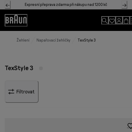
Skip
Expresní přeprava zdarma při nákupu nad 1200 kč
to
Content
Accessibility
Statement
Žehlení
Napařovací žehličky
TexStyle 3
TexStyle 3
Filtrovat