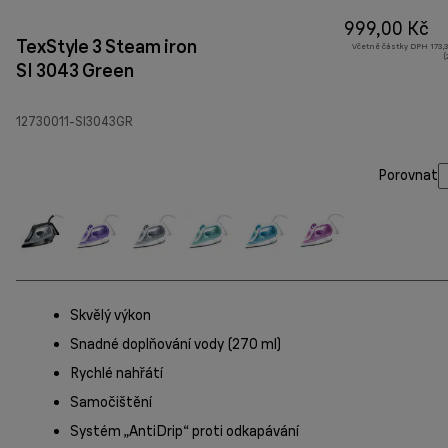
999,00 Kč
TexStyle 3 Steam iron
Včetně částky DPH 173,3
(
SI 3043 Green
12730011-SI3043GR
Porovnat
Skvělý výkon
Snadné doplňování vody (270 ml)
Rychlé nahřátí
Samočištění
Systém „AntiDrip“ proti odkapávání