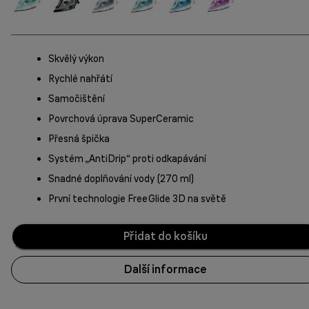
Skvělý výkon
Rychlé nahřátí
Samočištění
Povrchová úprava SuperCeramic
Přesná špička
Systém „AntiDrip“ proti odkapávání
Snadné doplňování vody (270 ml)
První technologie FreeGlide 3D na světě
Přidat do košíku
Další informace