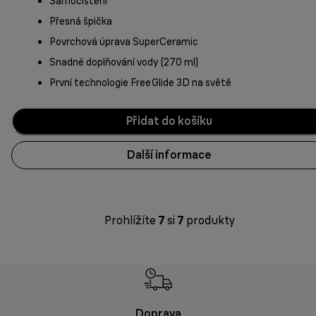
Samočištění
Přesná špička
Povrchová úprava SuperCeramic
Snadné doplňování vody (270 ml)
První technologie FreeGlide 3D na světě
Přidat do košíku
Další informace
Prohlížíte
7
si
7
produkty
Doprava
Doprava 