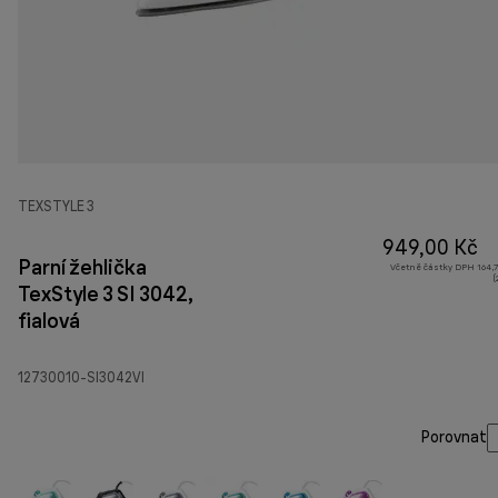
TEXSTYLE 3
949,00 Kč
Parní žehlička
Včetně částky DPH 164,7
(
TexStyle 3 SI 3042,
fialová
12730010-SI3042VI
Porovnat