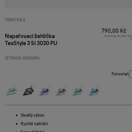
TEXSTYLE 3
790,00 Kč
Napařovací žehlička
Včetně částky DPH 137,1
(
TexStyle 3 SI 3030 PU
12730010-SI3030PU
Porovnat
Skvělý výkon
Rychlé nahřátí