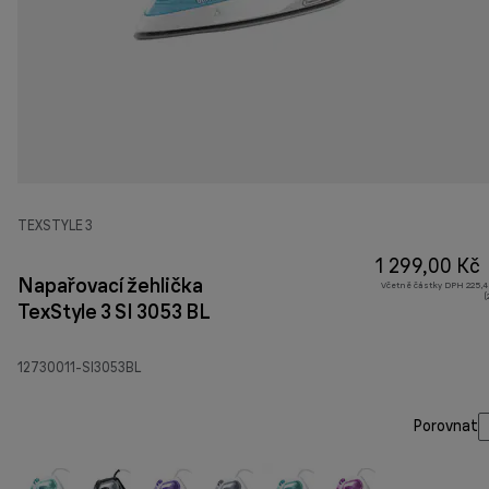
TEXSTYLE 3
1 299,00 Kč
Napařovací žehlička
Včetně částky DPH 225,4
(
TexStyle 3 SI 3053 BL
12730011-SI3053BL
Porovnat