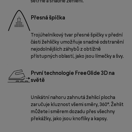
šetrné a snadné žehlení.
Přesná špička
Trojúhelníkový tvar přesné špičky v přední
části žehličky umožňuje snadné odstranění
nejodolnějších záhybů z obtížně
přístupných oblastí, jako jsou límečky a švy.
První technologie FreeGlide 3D na
světě
Unikátní nahoru zahnutá žehlicí plocha
zaručuje kluznost všemi směry, 360°. Žehlit
můžete i směrem dozadu přes všechny
překážky, jako jsou knoflíky a kapsy.