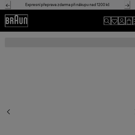
Skip
Expresní přeprava zdarma při nákupu nad 1200 kč
to
Content
Accessibility
Statement