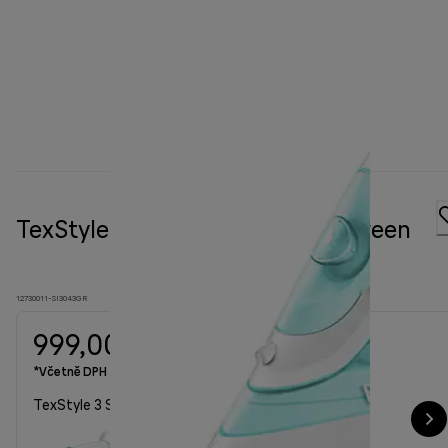
TexStyle 3 Steam iron SI 3043 Green
12730011-SI3043GR
999,00 Kč
*Včetně DPH
TexStyle 3 Steam iron SI 3043 Green