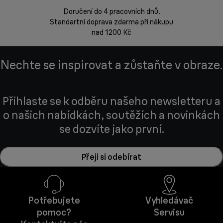
Doručení do 4 pracovních dnů.
Standartní doprava zdarma při nákupu
Vrácení zbož
nad 1200 Kč
Nechte se inspirovat a zůstaňte v obraze.
Přihlaste se k odběru našeho newsletteru a
o našich nabídkách, soutěžích a novinkách
se dozvíte jako první.
Přeji si odebírat
Potřebujete
Vyhledávač
pomoc?
Servisu