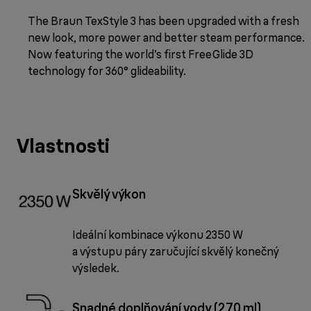
The Braun TexStyle 3 has been upgraded with a fresh
new look, more power and better steam performance.
Now featuring the world’s first FreeGlide 3D
technology for 360° glideability.
Vlastnosti
Skvělý výkon
Ideální kombinace výkonu 2350 W
a výstupu páry zaručující skvělý konečný
výsledek.
Snadné doplňování vody (270 ml)