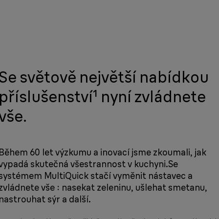
Se světově největší nabídkou
příslušenství¹ nyní zvládnete
vše.
Během 60 let výzkumu a inovací jsme zkoumali, jak
vypadá skutečná všestrannost v kuchyni.Se
systémem MultiQuick stačí vyměnit nástavec a
zvládnete vše : nasekat zeleninu, ušlehat smetanu,
nastrouhat sýr a další.