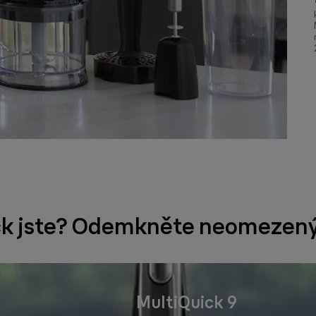
k jste? Odemkněte neomezený 
MultiQuick 9