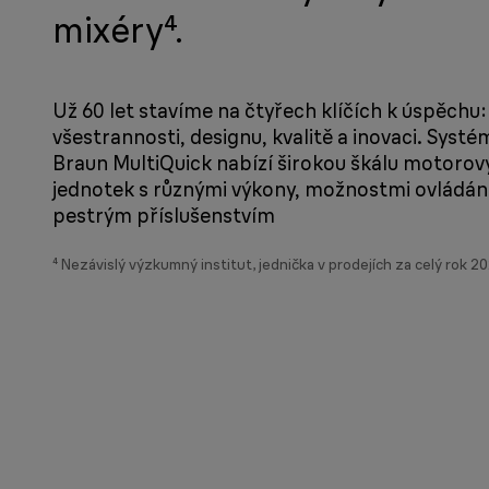
mixéry⁴.
Už 60 let stavíme na čtyřech klíčích k úspěchu:
všestrannosti, designu, kvalitě a inovaci. Systé
Braun MultiQuick nabízí širokou škálu motorov
jednotek s různými výkony, možnostmi ovládán
pestrým příslušenstvím
⁴ Nezávislý výzkumný institut, jednička v prodejích za celý rok 2