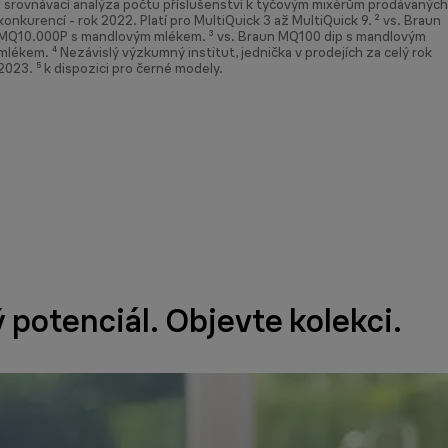
¹ srovnávací analýza počtu příslušenství k tyčovým mixérům prodávaných
konkurencí - rok 2022. Platí pro MultiQuick 3 až MultiQuick 9. ² vs. Braun
MQ10.000P s mandlovým mlékem. ³ vs. Braun MQ100 dip s mandlovým
mlékem. ⁴ Nezávislý výzkumný institut, jednička v prodejích za celý rok
2023. ⁵ k dispozici pro černé modely.
potenciál. Objevte kolekci.