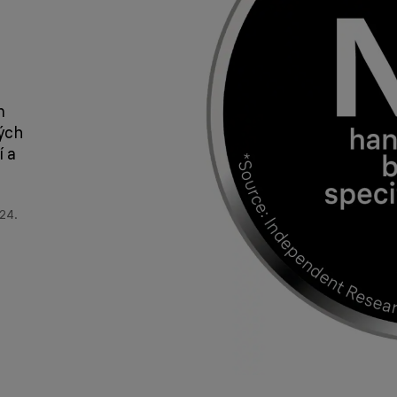
m
ých
í a
024.