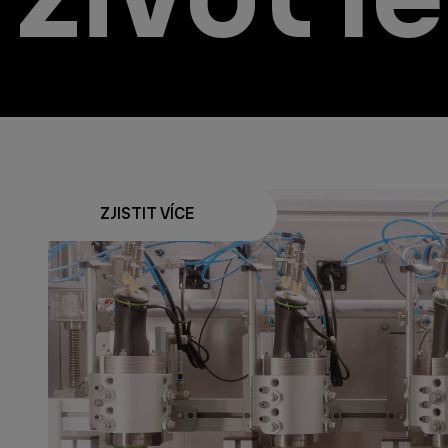
Oslavte s námi 60 let zkušeností s tyčovými mi
ZJISTIT VÍCE