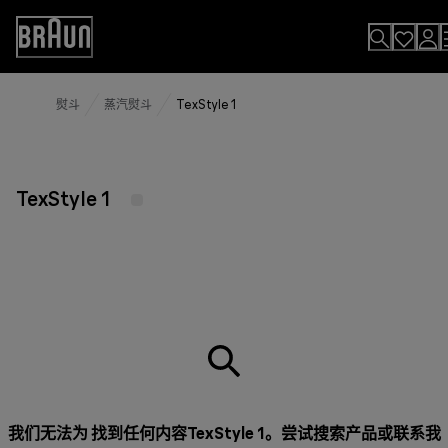
Skip
to
Accessibility
Content
Statement
熨斗
蒸汽熨斗
TexStyle 1
TexStyle 1
我们无法为 找到任何内容TexStyle 1。尝试搜索产品或
联系我