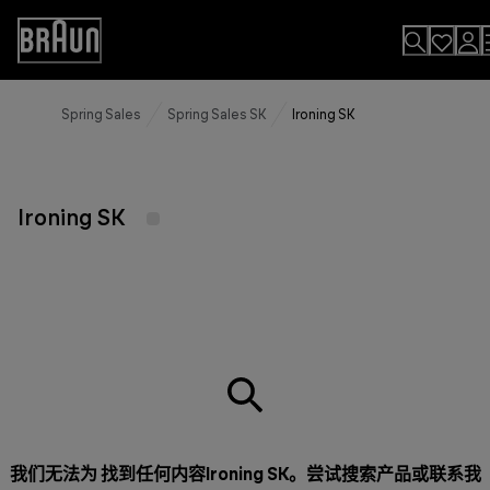
Skip
to
Accessibility
Content
Statement
Spring Sales
Spring Sales SK
Ironing SK
Ironing SK
我们无法为 找到任何内容Ironing SK。尝试搜索产品或
联系我