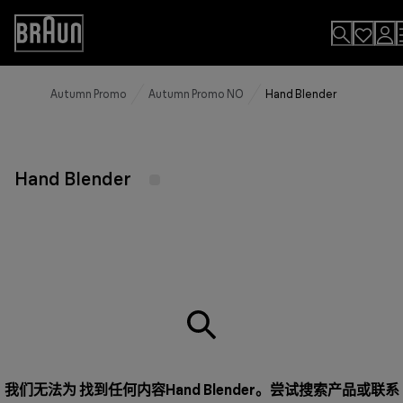
Skip
to
Accessibility
Content
Statement
Autumn Promo
Autumn Promo NO
Hand Blender
Hand Blender
我们无法为 找到任何内容Hand Blender。尝试搜索产品或
联系