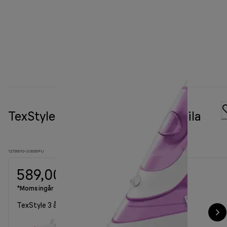
TexStyle 3 ångstrykjärn SI 3030 lila
12730010-SI3030PU
589,00 kr
*Moms ingår
TexStyle 3 ångstrykjärn SI 3030 lila