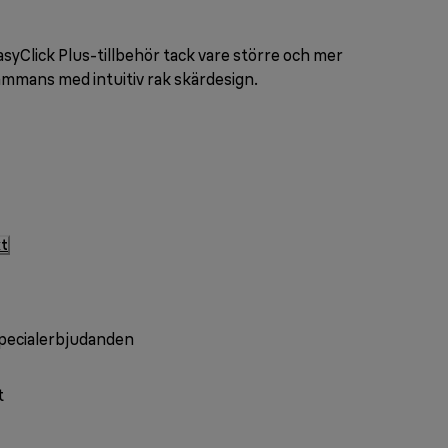
yClick Plus-tillbehör tack vare större och mer
ammans med intuitiv rak skärdesign.
kt
specialerbjudanden
t