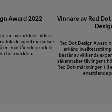
ign Award 2022
Vinnare av Red Dot
Desig
är en av världens äldsta
produktdesignutmärkelser.
Red Dot Design Award har
på en enastående produkt
erkänd kvalitetsstämpe
 i hela världen.
består av välkända exper
säkerställer tävlingens hö
Red Dot-märkningen till e
enastående p