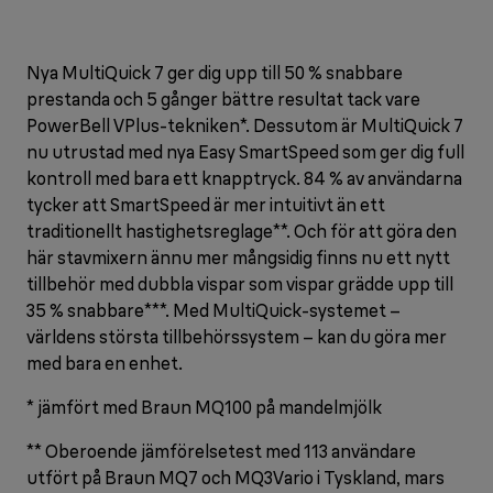
Nya MultiQuick 7 ger dig upp till 50 % snabbare
prestanda och 5 gånger bättre resultat tack vare
PowerBell VPlus-tekniken*. Dessutom är MultiQuick 7
nu utrustad med nya Easy SmartSpeed som ger dig full
kontroll med bara ett knapptryck. 84 % av användarna
tycker att SmartSpeed är mer intuitivt än ett
traditionellt hastighetsreglage**. Och för att göra den
här stavmixern ännu mer mångsidig finns nu ett nytt
tillbehör med dubbla vispar som vispar grädde upp till
35 % snabbare***. Med MultiQuick-systemet –
världens största tillbehörssystem – kan du göra mer
med bara en enhet.
* jämfört med Braun MQ100 på mandelmjölk
** Oberoende jämförelsetest med 113 användare
utfört på Braun MQ7 och MQ3Vario i Tyskland, mars