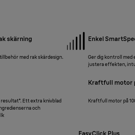
ak skärning
Enkel SmartSpe
illbehör med rak skärdesign.
Ger dig kontroll med 
justera effekten, intu
Kraftfull motor
resultat*. Ett extra knivblad
Kraftfull motor på 1
 ingredienserna och
lk
EasyClick Plus