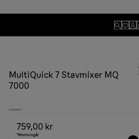
MultiQuick 7 Stavmixer MQ
da. För professionella grillresultat.
r. Börja dagen på rätt sätt.
 till det som verkligen betyder
7000
MQ7000WH
759,00 kr
*Moms ingår