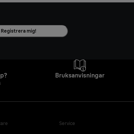
Registrera mig!
lp?
Bruksanvisningar
s
care
Service