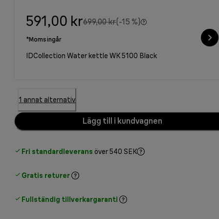
591,00 kr
ursprungligt pris 699,00 kr
699,00 kr
(-15 %)
*Moms ingår
IDCollection Water kettle WK 5100 Black
1 annat alternativ
Lägg till i kundvagnen
Fri standardleverans
över 540 SEK
Gratis returer
Fullständig tillverkargaranti