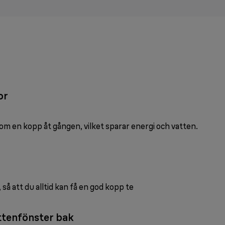
or
 som en kopp åt gången, vilket sparar energi och vatten.
så att du alltid kan få en god kopp te
ttenfönster bak