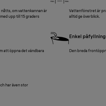
 nåtts, om vattenkannan är
Vattenfönstret är pra
 med upp till 15 graders
alltid ge överblick.
Enkel påfyllnin
om att öppna det vändbara
Den breda frontöppni
ch har även stor