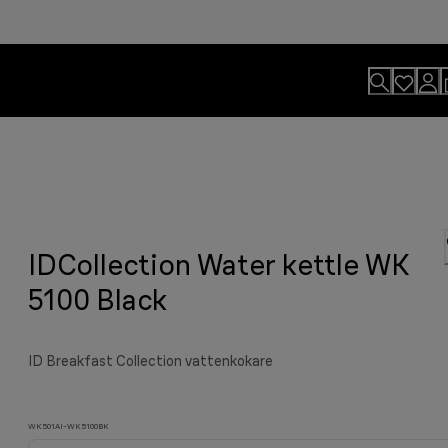
IDCollection Water kettle WK
da. För professionella grillresultat.
r. Börja dagen på rätt sätt.
 till det som verkligen betyder
5100 Black
ID Breakfast Collection vattenkokare
WK501AI-WK5100BK