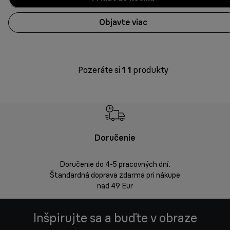
Objavte viac
Pozeráte si
1
1
produkty
Doručenie
Vrá
Doručenie do 4-5 pracovných dní.
Bezproblémov
Štandardná doprava zdarma pri nákupe
nad 49 Eur
Inšpirujte sa a buďte v obraze