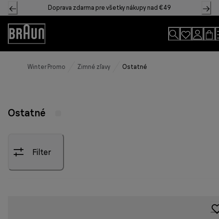
Skip
Doprava zdarma pre všetky nákupy nad €49
to
Content
Accessibility
Statement
Winter Promo
Zimné zľavy
Ostatné
Ostatné
Filter