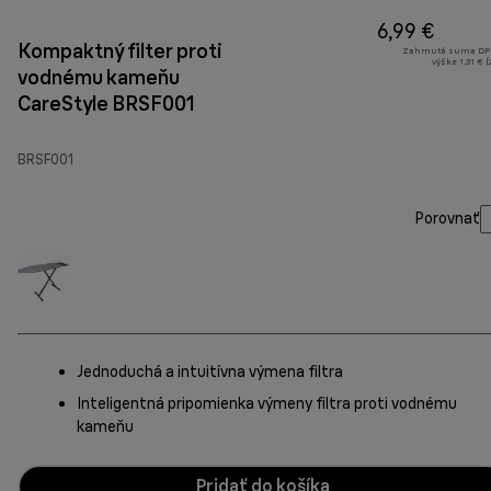
6,99 €
Kompaktný filter proti
Zahrnutá suma DP
výške 1,31 € 
vodnému kameňu
CareStyle BRSF001
BRSF001
Porovnať
Jednoduchá a intuitívna výmena filtra
Inteligentná pripomienka výmeny filtra proti vodnému
kameňu
Pridať do košíka