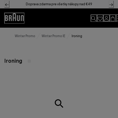
Skip
Doprava zdarma pre všetky nákupy nad €49
to
Content
Accessibility
Statement
Winter Promo
Winter Promo IE
Ironing
Ironing