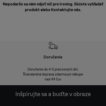
Nepodarilo sa nám nájsť nič pre Ironing. Skúste vyhľadať
produkt alebo
Kontaktujte nás
.
Doručenie
Vrá
Doručenie do 4-5 pracovných dní.
Bezproblémov
Štandardná doprava zdarma pri nákupe
nad 49 Eur
Inšpirujte sa a buďte v obraze