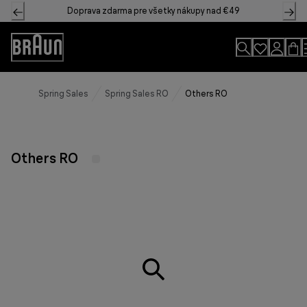
Skip
Doprava zdarma pre všetky nákupy nad €49
to
Content
Accessibility
Statement
Spring Sales
Spring Sales RO
Others RO
Others RO