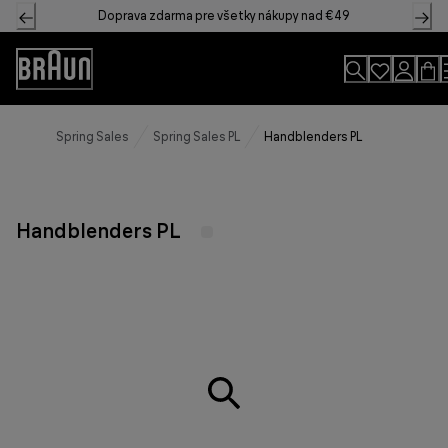
Skip
Doprava zdarma pre všetky nákupy nad €49
to
Content
Accessibility
Statement
Spring Sales
Spring Sales PL
Handblenders PL
Handblenders PL