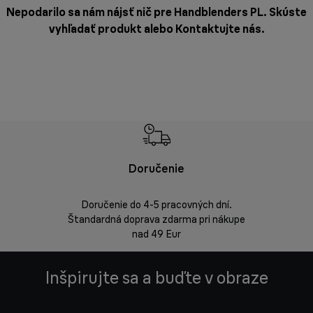
Nepodarilo sa nám nájsť nič pre Handblenders PL. Skúste
vyhľadať produkt alebo
Kontaktujte nás
.
Doručenie
Vrá
Doručenie do 4-5 pracovných dní.
Bezproblémov
Štandardná doprava zdarma pri nákupe
nad 49 Eur
Inšpirujte sa a buďte v obraze