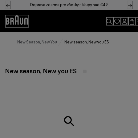
Skip
Doprava zdarma pre všetky nákupy nad €49
to
Content
Accessibility
Statement
New Season, New You
New season, New you ES
New season, New you ES