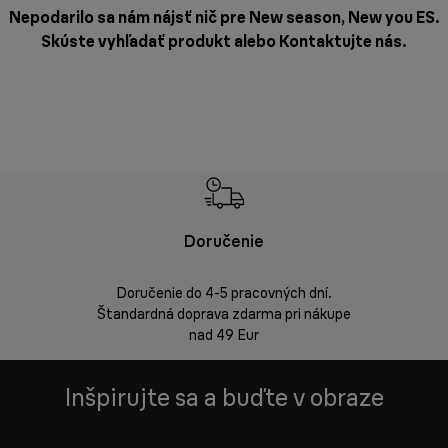
Nepodarilo sa nám nájsť nič pre New season, New you ES.
Skúste vyhľadať produkt alebo
Kontaktujte nás
.
Doručenie
Vrá
Doručenie do 4-5 pracovných dní.
Bezproblémov
Štandardná doprava zdarma pri nákupe
nad 49 Eur
Inšpirujte sa a buďte v obraze