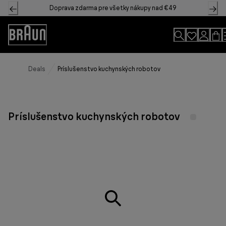
Skip
Doprava zdarma pre všetky nákupy nad €49
to
Content
Accessibility
Statement
Deals
Príslušenstvo kuchynských robotov
Príslušenstvo kuchynských robotov