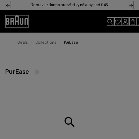
Skip
Doprava zdarma pre všetky nákupy nad €49
to
Content
Accessibility
Statement
Deals
Collections
PurEase
PurEase