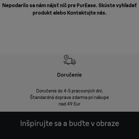
Nepodarilo sa nám nájsť nič pre PurEase. Skúste vyhľadať
produkt alebo
Kontaktujte nás
.
Doručenie
Vrá
Doručenie do 4-5 pracovných dní.
Bezproblémov
Štandardná doprava zdarma pri nákupe
nad 49 Eur
Inšpirujte sa a buďte v obraze